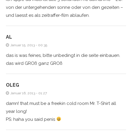
von der untergehenden sonne oder von den gezeiten –
und laesst es als zeitraffer-film ablaufen.
AL
Januar 15, 2013 - 00:35
das is was feines, bitte unbedingt in die seite einbauen.
das wird GROß ganz GROß
OLEG
Januar 16, 2013 - 01:27
damn! that must be a freekin cold room Mr. T-Shirt all
year long!
PS: haha you said penis