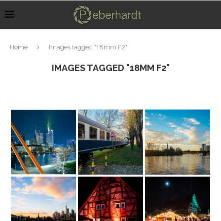
Home
Images tagged "18mm F2"
IMAGES TAGGED "18MM F2"