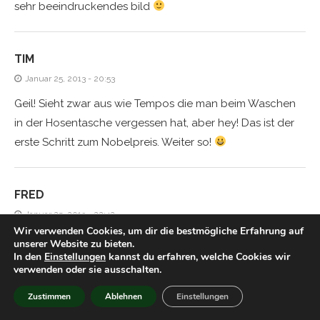
sehr beeindruckendes bild
TIM
Januar 25, 2013 - 20:53
Geil! Sieht zwar aus wie Tempos die man beim Waschen
in der Hosentasche vergessen hat, aber hey! Das ist der
erste Schritt zum Nobelpreis. Weiter so!
FRED
Januar 25, 2013 - 22:42
Wir verwenden Cookies, um dir die bestmögliche Erfahrung auf
Da kehren sie alle zur Synthese zurück ;D
unserer Website zu bieten.
In den
Einstellungen
kannst du erfahren, welche Cookies wir
verwenden oder sie ausschalten.
TIM
Zustimmen
Ablehnen
Einstellungen
Januar 25, 2013 - 23:37