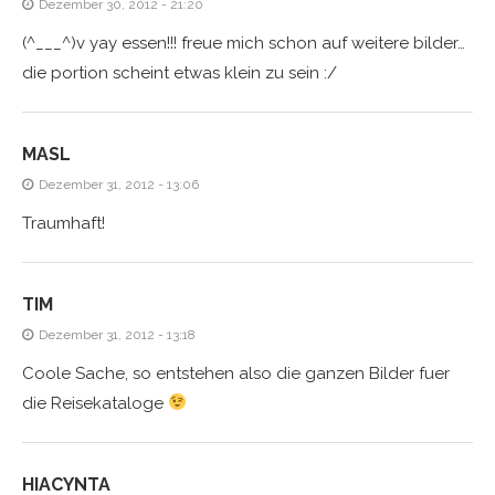
Dezember 30, 2012 - 21:20
(^___^)v yay essen!!! freue mich schon auf weitere bilder…
die portion scheint etwas klein zu sein :/
MASL
Dezember 31, 2012 - 13:06
Traumhaft!
TIM
Dezember 31, 2012 - 13:18
Coole Sache, so entstehen also die ganzen Bilder fuer
die Reisekataloge
HIACYNTA