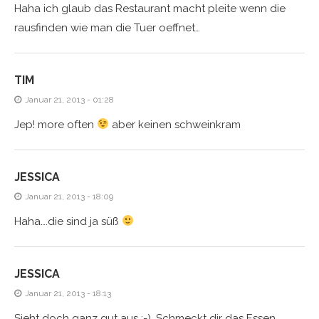
Haha ich glaub das Restaurant macht pleite wenn die
rausfinden wie man die Tuer oeffnet…
TIM
Januar 21, 2013 - 01:28
Jep! more often
aber keinen schweinkram
JESSICA
Januar 21, 2013 - 18:09
Haha….die sind ja süß
JESSICA
Januar 21, 2013 - 18:13
Sieht doch ganz gut aus ;-). Schmeckt dir das Essen