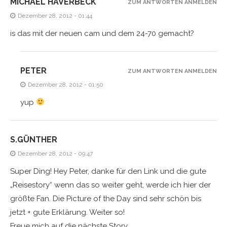
MICHAEL HAVERBECK
ZUM ANTWORTEN ANMELDEN
Dezember 28, 2012 - 01:44
is das mit der neuen cam und dem 24-70 gemacht?
PETER
ZUM ANTWORTEN ANMELDEN
Dezember 28, 2012 - 01:50
yup
S.GÜNTHER
Dezember 28, 2012 - 09:47
Super Ding! Hey Peter, danke für den Link und die gute
„Reisestory“ wenn das so weiter geht, werde ich hier der
größte Fan. Die Picture of the Day sind sehr schön bis
jetzt + gute Erklärung. Weiter so!
Freue mich auf die nächste Story.