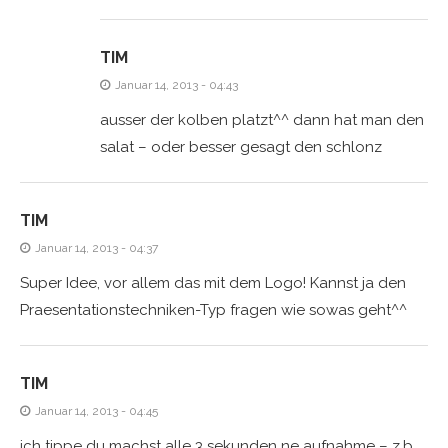
TIM
Januar 14, 2013 - 04:43
ausser der kolben platzt^^ dann hat man den
salat – oder besser gesagt den schlonz
TIM
Januar 14, 2013 - 04:37
Super Idee, vor allem das mit dem Logo! Kannst ja den
Praesentationstechniken-Typ fragen wie sowas geht^^
TIM
Januar 14, 2013 - 04:45
ich tippe du machst alle 3 sekunden ne aufnahme – z.b.