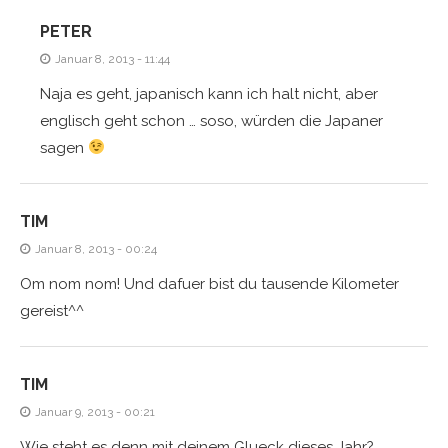
PETER
Januar 8, 2013 - 11:44
Naja es geht, japanisch kann ich halt nicht, aber
englisch geht schon … soso, würden die Japaner
sagen
TIM
Januar 8, 2013 - 00:24
Om nom nom! Und dafuer bist du tausende Kilometer
gereist^^
TIM
Januar 9, 2013 - 00:21
Wie steht es denn mit deinem Glueck dieses Jahr?