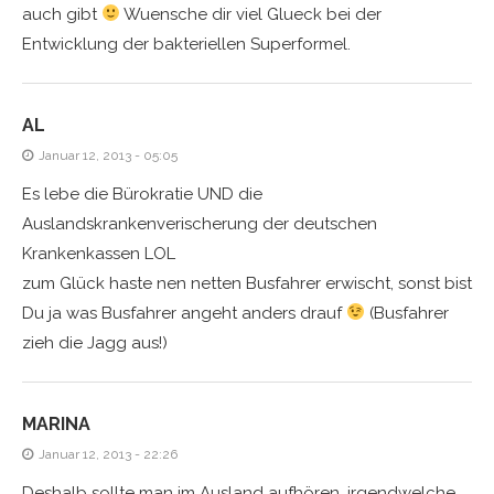
auch gibt
Wuensche dir viel Glueck bei der
Entwicklung der bakteriellen Superformel.
AL
Januar 12, 2013 - 05:05
Es lebe die Bürokratie UND die
Auslandskrankenverischerung der deutschen
Krankenkassen LOL
zum Glück haste nen netten Busfahrer erwischt, sonst bist
Du ja was Busfahrer angeht anders drauf
(Busfahrer
zieh die Jagg aus!)
MARINA
Januar 12, 2013 - 22:26
Deshalb sollte man im Ausland aufhören, irgendwelche