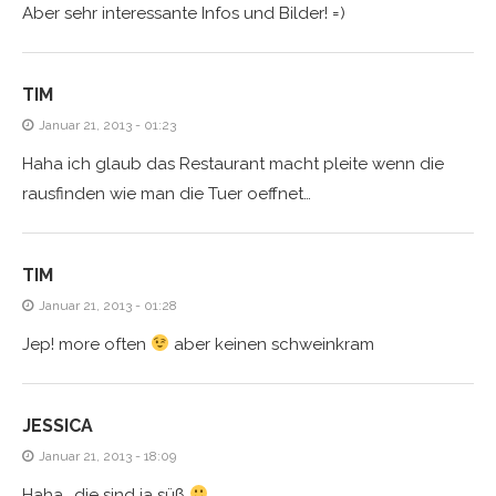
Aber sehr interessante Infos und Bilder! =)
TIM
Januar 21, 2013 - 01:23
Haha ich glaub das Restaurant macht pleite wenn die
rausfinden wie man die Tuer oeffnet…
TIM
Januar 21, 2013 - 01:28
Jep! more often
aber keinen schweinkram
JESSICA
Januar 21, 2013 - 18:09
Haha….die sind ja süß