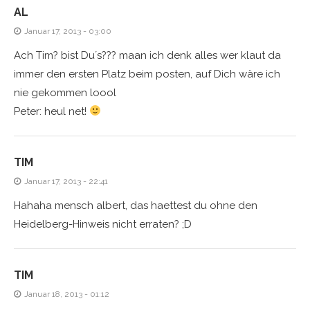
AL
Januar 17, 2013 - 03:00
Ach Tim? bist Du´s??? maan ich denk alles wer klaut da
immer den ersten Platz beim posten, auf Dich wäre ich
nie gekommen loool
Peter: heul net!
TIM
Januar 17, 2013 - 22:41
Hahaha mensch albert, das haettest du ohne den
Heidelberg-Hinweis nicht erraten? ;D
TIM
Januar 18, 2013 - 01:12