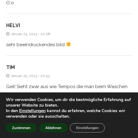
O.o
HELVI
Januar 24, 2013 - 22:08
sehr beeindruckendes bild
TIM
Januar 25, 2013 - 20:53
Geil! Sieht zwar aus wie Tempos die man beim Waschen
in der Hosentasche vergessen hat, aber hey! Das ist der
Wir verwenden Cookies, um dir die bestmögliche Erfahrung auf
erste Schritt zum Nobelpreis. Weiter so!
unserer Website zu bieten.
In den
Einstellungen
kannst du erfahren, welche Cookies wir
verwenden oder sie ausschalten.
FRED
Zustimmen
Ablehnen
Einstellungen
Januar 25, 2013 - 22:42