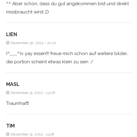
^^ Aber schön, dass du gut angekommen bist und direkt
missbraucht wirst ;D
LIEN
Dezember 30, 2012 - 21:20
(^___^)v yay essen!!! freue mich schon auf weitere bilder…
die portion scheint etwas klein zu sein :/
MASL
Dezember 31, 2012 - 13:06
Traumhaft!
TIM
Dezember 31, 2012 - 13:18