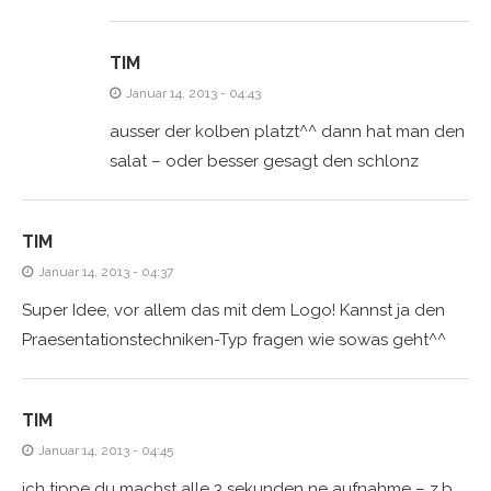
TIM
Januar 14, 2013 - 04:43
ausser der kolben platzt^^ dann hat man den
salat – oder besser gesagt den schlonz
TIM
Januar 14, 2013 - 04:37
Super Idee, vor allem das mit dem Logo! Kannst ja den
Praesentationstechniken-Typ fragen wie sowas geht^^
TIM
Januar 14, 2013 - 04:45
ich tippe du machst alle 3 sekunden ne aufnahme – z.b.