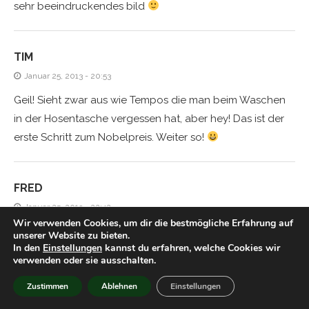
sehr beeindruckendes bild
TIM
Januar 25, 2013 - 20:53
Geil! Sieht zwar aus wie Tempos die man beim Waschen
in der Hosentasche vergessen hat, aber hey! Das ist der
erste Schritt zum Nobelpreis. Weiter so!
FRED
Januar 25, 2013 - 22:42
Wir verwenden Cookies, um dir die bestmögliche Erfahrung auf
Da kehren sie alle zur Synthese zurück ;D
unserer Website zu bieten.
In den
Einstellungen
kannst du erfahren, welche Cookies wir
verwenden oder sie ausschalten.
TIM
Zustimmen
Ablehnen
Einstellungen
Januar 25, 2013 - 23:37