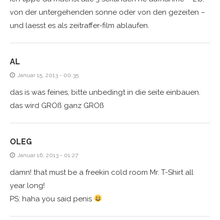
von der untergehenden sonne oder von den gezeiten –
und laesst es als zeitraffer-film ablaufen.
AL
Januar 15, 2013 - 00:35
das is was feines, bitte unbedingt in die seite einbauen.
das wird GROß ganz GROß
OLEG
Januar 16, 2013 - 01:27
damn! that must be a freekin cold room Mr. T-Shirt all
year long!
PS: haha you said penis