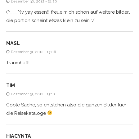
Dezember 30, 2012 - 21:20
(^___^)v yay essen!!! freue mich schon auf weitere bilder…
die portion scheint etwas klein zu sein :/
MASL
Dezember 31, 2012 - 13:06
Traumhaft!
TIM
Dezember 31, 2012 - 13:18
Coole Sache, so entstehen also die ganzen Bilder fuer
die Reisekataloge
HIACYNTA