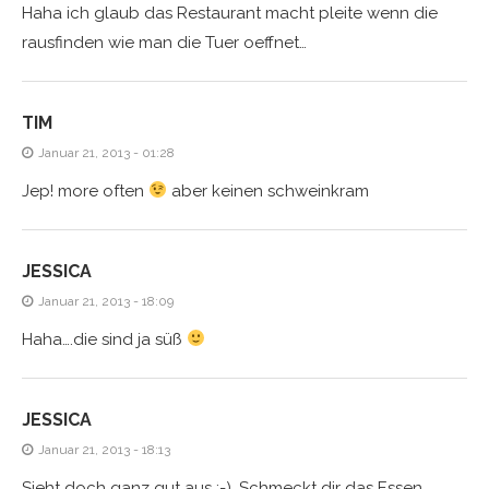
Haha ich glaub das Restaurant macht pleite wenn die
rausfinden wie man die Tuer oeffnet…
TIM
Januar 21, 2013 - 01:28
Jep! more often
aber keinen schweinkram
JESSICA
Januar 21, 2013 - 18:09
Haha….die sind ja süß
JESSICA
Januar 21, 2013 - 18:13
Sieht doch ganz gut aus ;-). Schmeckt dir das Essen