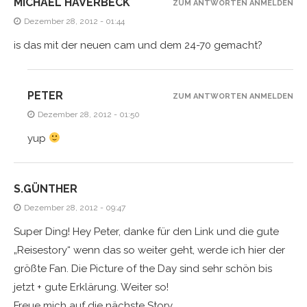
MICHAEL HAVERBECK
ZUM ANTWORTEN ANMELDEN
Dezember 28, 2012 - 01:44
is das mit der neuen cam und dem 24-70 gemacht?
PETER
ZUM ANTWORTEN ANMELDEN
Dezember 28, 2012 - 01:50
yup
S.GÜNTHER
Dezember 28, 2012 - 09:47
Super Ding! Hey Peter, danke für den Link und die gute
„Reisestory“ wenn das so weiter geht, werde ich hier der
größte Fan. Die Picture of the Day sind sehr schön bis
jetzt + gute Erklärung. Weiter so!
Freue mich auf die nächste Story.