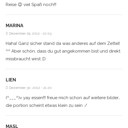
Reise 😉 viel Spaß noch!!!
MARINA
Dezember 29, 2012 - 10:03
Haha! Ganz sicher stand da was anderes auf dem Zettel!
^^ Aber schön, dass du gut angekommen bist und direkt
missbraucht wirst ;D
LIEN
Dezember 30, 2012 - 21:20
(^___^)v yay essen!!! freue mich schon auf weitere bilder…
die portion scheint etwas klein zu sein :/
MASL