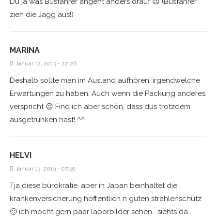
Du ja was Busfahrer angeht anders drauf 😉 (Busfahrer
zieh die Jagg aus!)
MARINA
Januar 12, 2013 - 22:26
Deshalb sollte man im Ausland aufhören, irgendwelche
Erwartungen zu haben. Auch wenn die Packung anderes
verspricht 😉 Find ich aber schön, dass dus trotzdem
ausgetrunken hast! ^^
HELVI
Januar 13, 2013 - 07:59
Tja diese bürokratie, aber in Japan beinhaltet die
krankenversicherung hoffentlich n guten strahlenschutz
🙂 ich möcht gern paar laborbilder sehen… siehts da