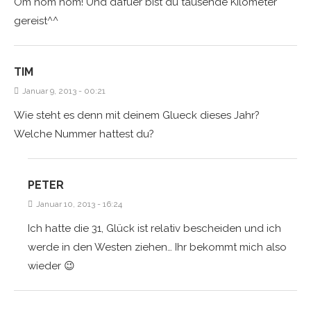
Om nom nom! Und dafuer bist du tausende Kilometer
gereist^^
TIM
Januar 9, 2013 - 00:21
Wie steht es denn mit deinem Glueck dieses Jahr?
Welche Nummer hattest du?
PETER
Januar 10, 2013 - 16:24
Ich hatte die 31, Glück ist relativ bescheiden und ich
werde in den Westen ziehen… Ihr bekommt mich also
wieder 😉