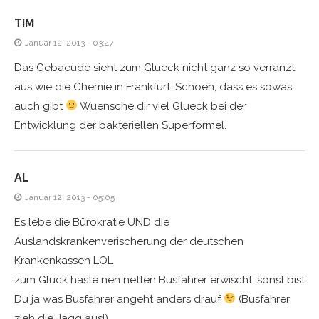
TIM
Januar 12, 2013 - 03:47
Das Gebaeude sieht zum Glueck nicht ganz so verranzt
aus wie die Chemie in Frankfurt. Schoen, dass es sowas
auch gibt
Wuensche dir viel Glueck bei der
Entwicklung der bakteriellen Superformel.
AL
Januar 12, 2013 - 05:05
Es lebe die Bürokratie UND die
Auslandskrankenverischerung der deutschen
Krankenkassen LOL
zum Glück haste nen netten Busfahrer erwischt, sonst bist
Du ja was Busfahrer angeht anders drauf
(Busfahrer
zieh die Jagg aus!)