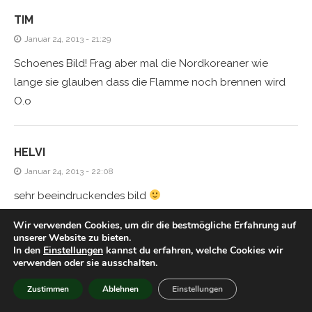
TIM
Januar 24, 2013 - 21:29
Schoenes Bild! Frag aber mal die Nordkoreaner wie
lange sie glauben dass die Flamme noch brennen wird
O.o
HELVI
Januar 24, 2013 - 22:08
sehr beeindruckendes bild
Wir verwenden Cookies, um dir die bestmögliche Erfahrung auf
unserer Website zu bieten.
TIM
In den
Einstellungen
kannst du erfahren, welche Cookies wir
verwenden oder sie ausschalten.
Januar 25, 2013 - 20:53
Zustimmen
Ablehnen
Einstellungen
Geil! Sieht zwar aus wie Tempos die man beim Waschen
in der Hosentasche vergessen hat, aber hey! Das ist der