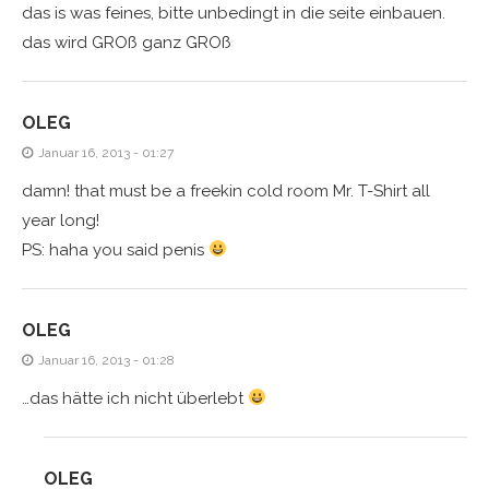
das is was feines, bitte unbedingt in die seite einbauen.
das wird GROß ganz GROß
OLEG
Januar 16, 2013 - 01:27
damn! that must be a freekin cold room Mr. T-Shirt all
year long!
PS: haha you said penis
OLEG
Januar 16, 2013 - 01:28
…das hätte ich nicht überlebt
OLEG