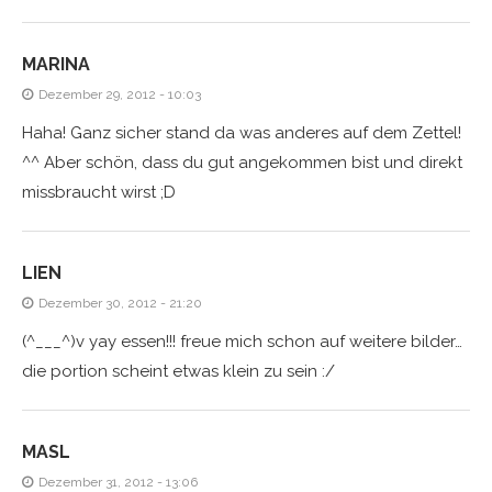
MARINA
Dezember 29, 2012 - 10:03
Haha! Ganz sicher stand da was anderes auf dem Zettel!
^^ Aber schön, dass du gut angekommen bist und direkt
missbraucht wirst ;D
LIEN
Dezember 30, 2012 - 21:20
(^___^)v yay essen!!! freue mich schon auf weitere bilder…
die portion scheint etwas klein zu sein :/
MASL
Dezember 31, 2012 - 13:06