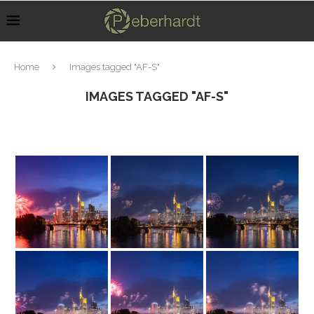
Home
Images tagged "AF-S"
IMAGES TAGGED "AF-S"