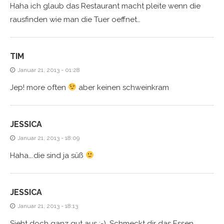
Haha ich glaub das Restaurant macht pleite wenn die
rausfinden wie man die Tuer oeffnet…
TIM
Januar 21, 2013 - 01:28
Jep! more often
aber keinen schweinkram
JESSICA
Januar 21, 2013 - 18:09
Haha….die sind ja süß
JESSICA
Januar 21, 2013 - 18:13
Sieht doch ganz gut aus ;-). Schmeckt dir das Essen