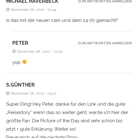
MICHAEL HAVERBECK
ZUM ANTWORTEN ANMELDEN
Dezember 28, 2012 - 01:44
is das mit der neuen cam und dem 24-70 gemacht?
PETER
ZUM ANTWORTEN ANMELDEN
Dezember 28, 2012 - 01:50
yup
S.GÜNTHER
Dezember 28, 2012 - 09:47
Super Ding! Hey Peter, danke für den Link und die gute
„Reisestory“ wenn das so weiter geht, werde ich hier der
größte Fan. Die Picture of the Day sind sehr schön bis
jetzt + gute Erklärung. Weiter so!
Freue mich auf die nächste Story.