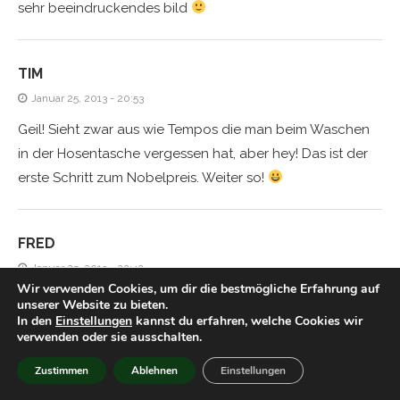
sehr beeindruckendes bild
TIM
Januar 25, 2013 - 20:53
Geil! Sieht zwar aus wie Tempos die man beim Waschen
in der Hosentasche vergessen hat, aber hey! Das ist der
erste Schritt zum Nobelpreis. Weiter so!
FRED
Januar 25, 2013 - 22:42
Wir verwenden Cookies, um dir die bestmögliche Erfahrung auf
Da kehren sie alle zur Synthese zurück ;D
unserer Website zu bieten.
In den
Einstellungen
kannst du erfahren, welche Cookies wir
verwenden oder sie ausschalten.
TIM
Zustimmen
Ablehnen
Einstellungen
Januar 25, 2013 - 23:37