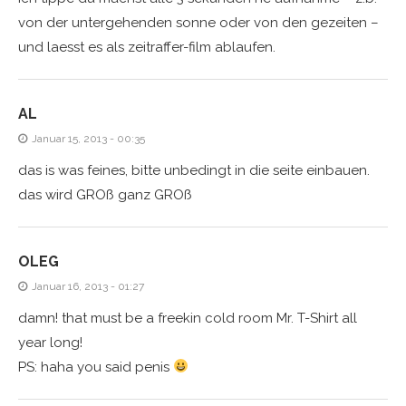
von der untergehenden sonne oder von den gezeiten –
und laesst es als zeitraffer-film ablaufen.
AL
Januar 15, 2013 - 00:35
das is was feines, bitte unbedingt in die seite einbauen.
das wird GROß ganz GROß
OLEG
Januar 16, 2013 - 01:27
damn! that must be a freekin cold room Mr. T-Shirt all
year long!
PS: haha you said penis