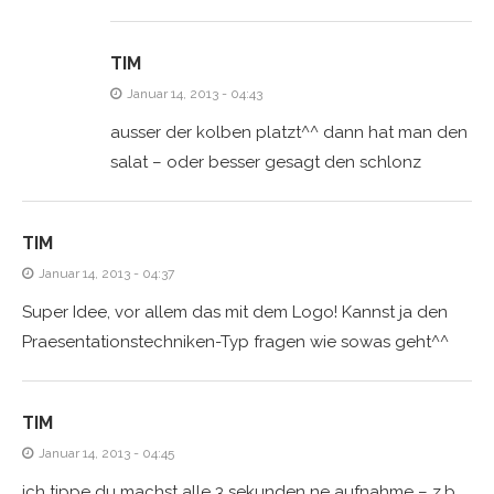
TIM
Januar 14, 2013 - 04:43
ausser der kolben platzt^^ dann hat man den
salat – oder besser gesagt den schlonz
TIM
Januar 14, 2013 - 04:37
Super Idee, vor allem das mit dem Logo! Kannst ja den
Praesentationstechniken-Typ fragen wie sowas geht^^
TIM
Januar 14, 2013 - 04:45
ich tippe du machst alle 3 sekunden ne aufnahme – z.b.