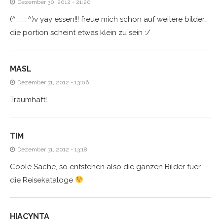
Dezember 30, 2012 - 21:20
(^___^)v yay essen!!! freue mich schon auf weitere bilder…
die portion scheint etwas klein zu sein :/
MASL
Dezember 31, 2012 - 13:06
Traumhaft!
TIM
Dezember 31, 2012 - 13:18
Coole Sache, so entstehen also die ganzen Bilder fuer
die Reisekataloge
HIACYNTA