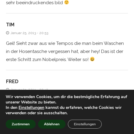
sehr beeindruckendes bild
TIM
Januar 25, 2013 - 20:53
Geil! Sieht zwar aus wie Tempos die man beim Waschen
in der Hosentasche vergessen hat, aber hey! Das ist der
erste Schritt zum Nobelpreis. Weiter so!
FRED
Januar 25, 2013 - 22:42
Wir verwenden Cookies, um dir die bestmögliche Erfahrung auf
Da kehren sie alle zur Synthese zurück ;D
unserer Website zu bieten.
In den
Einstellungen
kannst du erfahren, welche Cookies wir
verwenden oder sie ausschalten.
TIM
Zustimmen
Ablehnen
Einstellungen
Januar 25, 2013 - 23:37