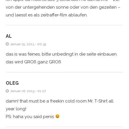
von der untergehenden sonne oder von den gezeiten –
und laesst es als zeitraffer-film ablaufen.
AL
Januar 15, 2013 - 00:35
das is was feines, bitte unbedingt in die seite einbauen.
das wird GROß ganz GROß
OLEG
Januar 16, 2013 - 01:27
damn! that must be a freekin cold room Mr. T-Shirt all
year long!
PS: haha you said penis