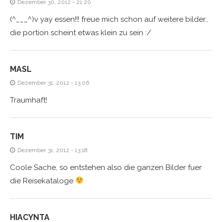
Dezember 30, 2012 - 21:20
(^___^)v yay essen!!! freue mich schon auf weitere bilder…
die portion scheint etwas klein zu sein :/
MASL
Dezember 31, 2012 - 13:06
Traumhaft!
TIM
Dezember 31, 2012 - 13:18
Coole Sache, so entstehen also die ganzen Bilder fuer
die Reisekataloge
HIACYNTA