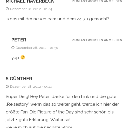
MICHAEL HAVERBECK
ZUM ANTWORTEN ANMELDEN
Dezember 28, 2012 - 01:44
is das mit der neuen cam und dem 24-70 gemacht?
PETER
ZUM ANTWORTEN ANMELDEN
Dezember 28, 2012 - 01:50
yup
S.GÜNTHER
Dezember 28, 2012 - 09:47
Super Ding! Hey Peter, danke für den Link und die gute
„Reisestory“ wenn das so weiter geht, werde ich hier der
größte Fan. Die Picture of the Day sind sehr schön bis
jetzt + gute Erklärung. Weiter so!
Freue mich auf die nächste Story.