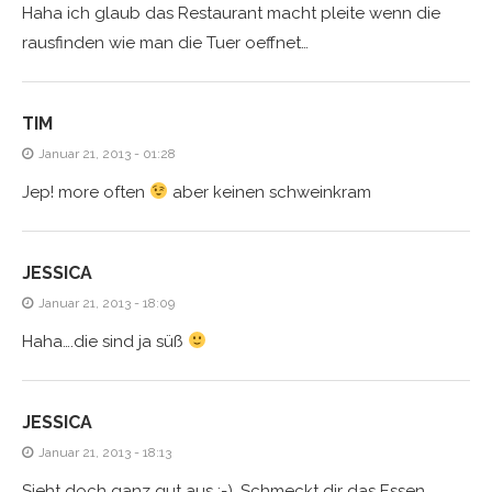
Haha ich glaub das Restaurant macht pleite wenn die
rausfinden wie man die Tuer oeffnet…
TIM
Januar 21, 2013 - 01:28
Jep! more often
aber keinen schweinkram
JESSICA
Januar 21, 2013 - 18:09
Haha….die sind ja süß
JESSICA
Januar 21, 2013 - 18:13
Sieht doch ganz gut aus ;-). Schmeckt dir das Essen