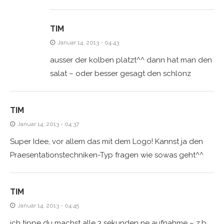
TIM
Januar 14, 2013 - 04:43
ausser der kolben platzt^^ dann hat man den
salat – oder besser gesagt den schlonz
TIM
Januar 14, 2013 - 04:37
Super Idee, vor allem das mit dem Logo! Kannst ja den
Praesentationstechniken-Typ fragen wie sowas geht^^
TIM
Januar 14, 2013 - 04:45
ich tippe du machst alle 3 sekunden ne aufnahme – z.b.