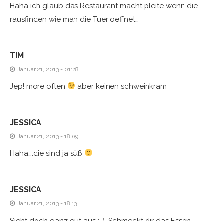
Haha ich glaub das Restaurant macht pleite wenn die
rausfinden wie man die Tuer oeffnet…
TIM
Januar 21, 2013 - 01:28
Jep! more often
aber keinen schweinkram
JESSICA
Januar 21, 2013 - 18:09
Haha….die sind ja süß
JESSICA
Januar 21, 2013 - 18:13
Sieht doch ganz gut aus ;-). Schmeckt dir das Essen