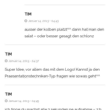
TIM
Januar 14, 2013 - 04:43
ausser der kolben platzt^^ dann hat man den
salat – oder besser gesagt den schlonz
TIM
Januar 14, 2013 - 04:37
Super Idee, vor allem das mit dem Logo! Kannst ja den
Praesentationstechniken-Typ fragen wie sowas geht^^
TIM
Januar 14, 2013 - 04:45
ich tippe du machst alle 3 sekunden ne aufnahme – z.b.