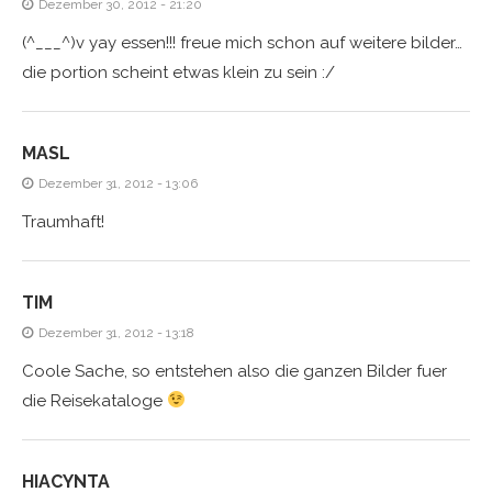
Dezember 30, 2012 - 21:20
(^___^)v yay essen!!! freue mich schon auf weitere bilder…
die portion scheint etwas klein zu sein :/
MASL
Dezember 31, 2012 - 13:06
Traumhaft!
TIM
Dezember 31, 2012 - 13:18
Coole Sache, so entstehen also die ganzen Bilder fuer
die Reisekataloge
HIACYNTA