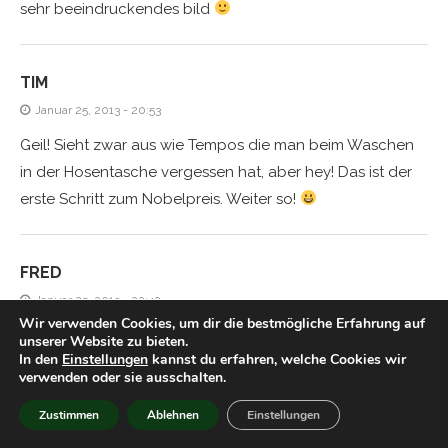
sehr beeindruckendes bild
TIM
Januar 25, 2013 - 20:53
Geil! Sieht zwar aus wie Tempos die man beim Waschen
in der Hosentasche vergessen hat, aber hey! Das ist der
erste Schritt zum Nobelpreis. Weiter so!
FRED
Januar 25, 2013 - 22:42
Wir verwenden Cookies, um dir die bestmögliche Erfahrung auf
Da kehren sie alle zur Synthese zurück ;D
unserer Website zu bieten.
In den
Einstellungen
kannst du erfahren, welche Cookies wir
verwenden oder sie ausschalten.
TIM
Zustimmen
Ablehnen
Einstellungen
Januar 25, 2013 - 23:37