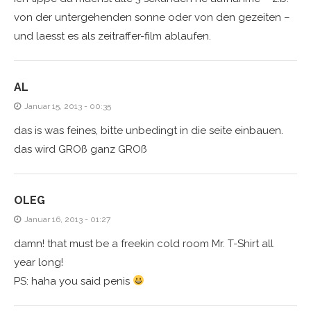
von der untergehenden sonne oder von den gezeiten –
und laesst es als zeitraffer-film ablaufen.
AL
Januar 15, 2013 - 00:35
das is was feines, bitte unbedingt in die seite einbauen.
das wird GROß ganz GROß
OLEG
Januar 16, 2013 - 01:27
damn! that must be a freekin cold room Mr. T-Shirt all
year long!
PS: haha you said penis