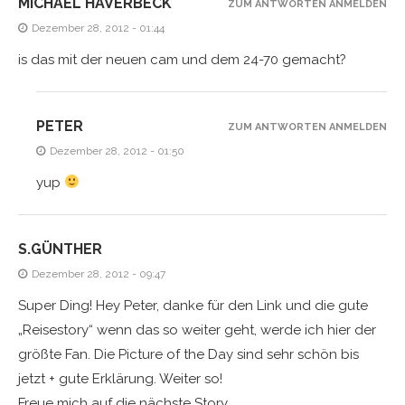
MICHAEL HAVERBECK
ZUM ANTWORTEN ANMELDEN
Dezember 28, 2012 - 01:44
is das mit der neuen cam und dem 24-70 gemacht?
PETER
ZUM ANTWORTEN ANMELDEN
Dezember 28, 2012 - 01:50
yup
S.GÜNTHER
Dezember 28, 2012 - 09:47
Super Ding! Hey Peter, danke für den Link und die gute
„Reisestory“ wenn das so weiter geht, werde ich hier der
größte Fan. Die Picture of the Day sind sehr schön bis
jetzt + gute Erklärung. Weiter so!
Freue mich auf die nächste Story.