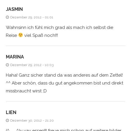
JASMIN
Dezember 29, 2012 - 01:01
Wahnsinn ich fühl mich grad als mach ich selbst die
Reise
viel Spaß noch!!!
MARINA
Dezember 29, 2012 - 10:03
Haha! Ganz sicher stand da was anderes auf dem Zettel!
^^ Aber schön, dass du gut angekommen bist und direkt
missbraucht wirst ;D
LIEN
Dezember 30, 2012 - 21:20
(^___^)v yay essen!!! freue mich schon auf weitere bilder…