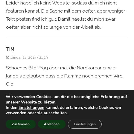
Leider habe ich keine Website, sodass du mich nicht
featuren kannst. Die Sache mit dem oefter, aber weniger
Text posten find ich gut. Damit haeltst du mich zwar
oefter, aber nicht so lange von der Arbeit ab.
TIM
Januar 24, 2013 - 21:29
Schoenes Bild! Frag aber mal die Nordkoreaner wie
lange sie glauben dass die Flamme noch brennen wird
O.o
Wir verwenden Cookies, um dir die bestmögliche Erfahrung auf
unserer Website zu bieten.
HELVI
In den
Einstellungen
kannst du erfahren, welche Cookies wir
verwenden oder sie ausschalten.
Januar 24, 2013 - 22:08
Zustimmen
Ablehnen
Einstellungen
sehr beeindruckendes bild