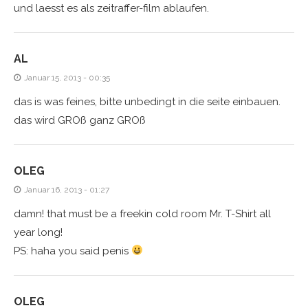
und laesst es als zeitraffer-film ablaufen.
AL
Januar 15, 2013 - 00:35
das is was feines, bitte unbedingt in die seite einbauen.
das wird GROß ganz GROß
OLEG
Januar 16, 2013 - 01:27
damn! that must be a freekin cold room Mr. T-Shirt all
year long!
PS: haha you said penis
OLEG