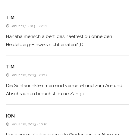
TIM
Januar 17, 2013 - 22:41
Hahaha mensch albert, das haettest du ohne den
Heidelberg-Hinweis nicht erraten? ;D
TIM
Januar 18, 2013 - 01:12
Die Schlauchklemmen sind verrostet und zum An- und
Abschrauben brauchst du ne Zange
ION
Januar 18, 2013 - 16:16
Um deinem Zuständigen alle Wörter aus der Nase zu