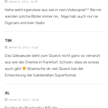
Januar 11, 2013 - 21:16
Hehe sieht irgendwie aus wie in nem Videospiel^^ Bei mir
werden solche Bilder immer nix… Naja hab auch nur ne
Digicam und kein Stativ
TIM
Januar 12, 2013 - 03:47
Das Gebaeude sieht zum Glueck nicht ganz so verranzt
aus wie die Chemie in Frankfurt. Schoen, dass es sowas
auch gibt
Wuensche dir viel Glueck bei der
Entwicklung der bakteriellen Superformel.
AL
Januar 12, 2013 - 05:05
Es lebe die Bürokratie UND die