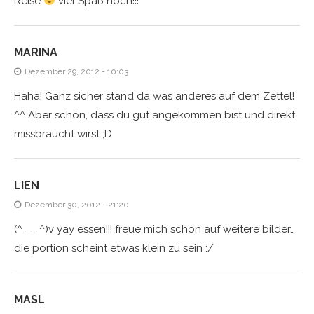
Reise
viel Spaß noch!!!
MARINA
Dezember 29, 2012 - 10:03
Haha! Ganz sicher stand da was anderes auf dem Zettel!
^^ Aber schön, dass du gut angekommen bist und direkt
missbraucht wirst ;D
LIEN
Dezember 30, 2012 - 21:20
(^___^)v yay essen!!! freue mich schon auf weitere bilder…
die portion scheint etwas klein zu sein :/
MASL