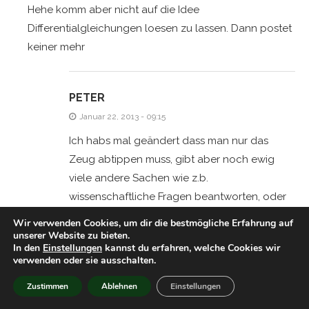
Hehe komm aber nicht auf die Idee
Differentialgleichungen loesen zu lassen. Dann postet
keiner mehr
PETER
Januar 22, 2013 - 09:15
Ich habs mal geändert dass man nur das
Zeug abtippen muss, gibt aber noch ewig
viele andere Sachen wie z.b.
wissenschaftliche Fragen beantworten, oder
es wird ein Bild von nem Film gezeigt und
Wir verwenden Cookies, um dir die bestmögliche Erfahrung auf
man muss den Titel angeben, aber dann
unserer Website zu bieten.
In den
Einstellungen
kannst du erfahren, welche Cookies wir
kommentiert nachher garkeiner mehr xD
verwenden oder sie ausschalten.
Zustimmen
Ablehnen
Einstellungen
JESSICA