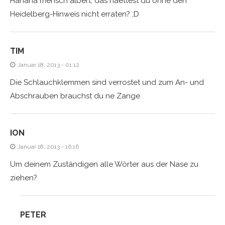
Hahaha mensch albert, das haettest du ohne den
Heidelberg-Hinweis nicht erraten? ;D
TIM
Januar 18, 2013 - 01:12
Die Schlauchklemmen sind verrostet und zum An- und
Abschrauben brauchst du ne Zange
ION
Januar 18, 2013 - 16:16
Um deinem Zuständigen alle Wörter aus der Nase zu
ziehen?
PETER