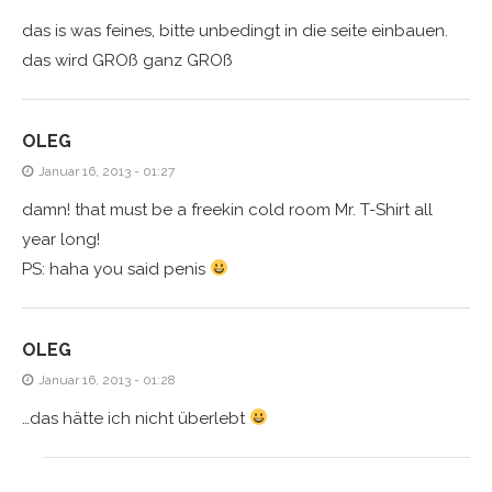
das is was feines, bitte unbedingt in die seite einbauen.
das wird GROß ganz GROß
OLEG
Januar 16, 2013 - 01:27
damn! that must be a freekin cold room Mr. T-Shirt all
year long!
PS: haha you said penis
OLEG
Januar 16, 2013 - 01:28
…das hätte ich nicht überlebt