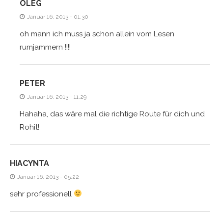
OLEG
Januar 16, 2013 - 01:30
oh mann ich muss ja schon allein vom Lesen
rumjammern !!!!
PETER
Januar 16, 2013 - 11:29
Hahaha, das wäre mal die richtige Route für dich und
Rohit!
HIACYNTA
Januar 16, 2013 - 05:22
sehr professionell