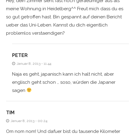
Hey, dein Zimmer sieht fast noch geraeumiger aus als
meine Wohnung in Heidelberg^^ Freut mich dass du es
so gut getroffen hast. Bin gespannt auf deinen Bericht
ueber das Uni-Leben. Kannst du dich eigentlich
problemlos verstaendigen?
PETER
Januar 8, 2013 - 11:44
Naja es geht, japanisch kann ich halt nicht, aber
englisch geht schon … soso, würden die Japaner
sagen
TIM
Januar 8, 2013 - 00:24
Om nom nom! Und dafuer bist du tausende Kilometer