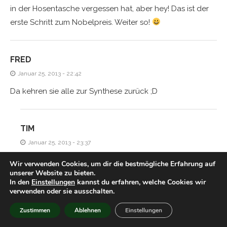
in der Hosentasche vergessen hat, aber hey! Das ist der
erste Schritt zum Nobelpreis. Weiter so!
FRED
Januar 25, 2013 - 22:42
Da kehren sie alle zur Synthese zurück ;D
TIM
Januar 25, 2013 - 23:37
Niemals! ;p
Wir verwenden Cookies, um dir die bestmögliche Erfahrung auf
unserer Website zu bieten.
In den
Einstellungen
kannst du erfahren, welche Cookies wir
verwenden oder sie ausschalten.
JASI
Zustimmen
Ablehnen
Einstellungen
Januar 26, 2013 - 19:22