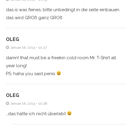
das is was feines, bitte unbedingt in die seite einbauen.
das wird GROß ganz GROß
OLEG
Januar 16, 2013 - 01:27
damn! that must be a freekin cold room Mr. T-Shirt all
year long!
PS: haha you said penis
OLEG
Januar 16, 2013 - 01:28
…das hätte ich nicht überlebt