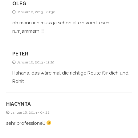
OLEG
Januar 16, 2013 - 01:30
oh mann ich muss ja schon allein vom Lesen
rumjammern !!!!
PETER
Januar 16, 2013 - 11:29
Hahaha, das wäre mal die richtige Route für dich und
Rohit!
HIACYNTA
Januar 16, 2013 - 05:22
sehr professionell