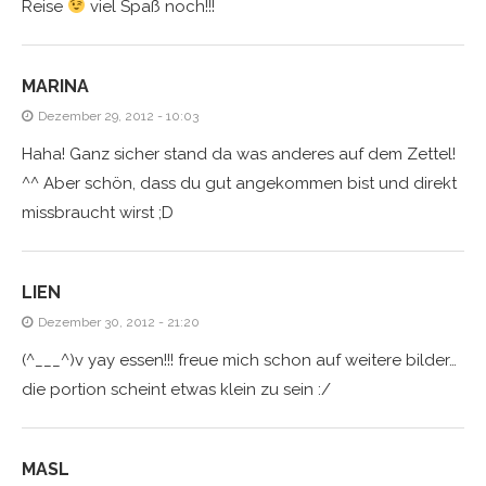
Reise
viel Spaß noch!!!
MARINA
Dezember 29, 2012 - 10:03
Haha! Ganz sicher stand da was anderes auf dem Zettel!
^^ Aber schön, dass du gut angekommen bist und direkt
missbraucht wirst ;D
LIEN
Dezember 30, 2012 - 21:20
(^___^)v yay essen!!! freue mich schon auf weitere bilder…
die portion scheint etwas klein zu sein :/
MASL