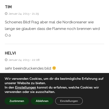
TIM
Januar 24, 2013 - 21:29
Schoenes Bild! Frag aber mal die Nordkoreaner wie
lange sie glauben dass die Flamme noch brennen wird
O.o
HELVI
Januar 24, 2013 - 22:08
sehr beeindruckendes bild
Wir verwenden Cookies, um dir die bestmögliche Erfahrung auf
unserer Website zu bieten.
TIM
In den
Einstellungen
kannst du erfahren, welche Cookies wir
verwenden oder sie ausschalten.
Januar 25, 2013 - 20:53
Zustimmen
Ablehnen
Einstellungen
Geil! Sieht zwar aus wie Tempos die man beim Waschen
in der Hosentasche vergessen hat, aber hey! Das ist der