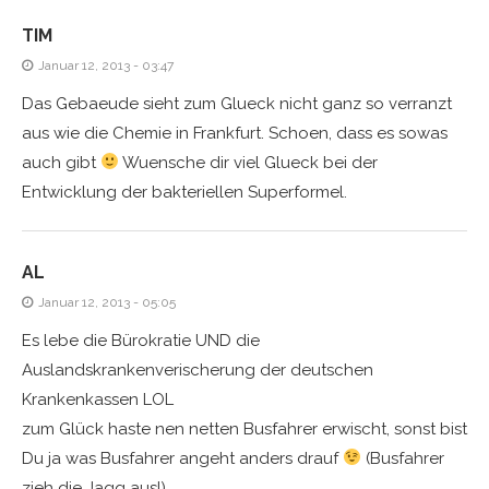
TIM
Januar 12, 2013 - 03:47
Das Gebaeude sieht zum Glueck nicht ganz so verranzt
aus wie die Chemie in Frankfurt. Schoen, dass es sowas
auch gibt
Wuensche dir viel Glueck bei der
Entwicklung der bakteriellen Superformel.
AL
Januar 12, 2013 - 05:05
Es lebe die Bürokratie UND die
Auslandskrankenverischerung der deutschen
Krankenkassen LOL
zum Glück haste nen netten Busfahrer erwischt, sonst bist
Du ja was Busfahrer angeht anders drauf
(Busfahrer
zieh die Jagg aus!)