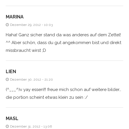
MARINA
Dezember 29, 2012 - 10:03
Haha! Ganz sicher stand da was anderes auf dem Zettel!
^^ Aber schön, dass du gut angekommen bist und direkt
missbraucht wirst ;D
LIEN
Dezember 30, 2012 - 21:20
(^___^)v yay essen!!! freue mich schon auf weitere bilder…
die portion scheint etwas klein zu sein :/
MASL
Dezember 31, 2012 - 13:06