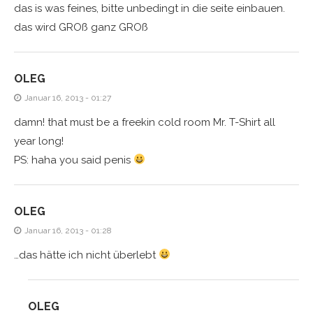
das is was feines, bitte unbedingt in die seite einbauen.
das wird GROß ganz GROß
OLEG
Januar 16, 2013 - 01:27
damn! that must be a freekin cold room Mr. T-Shirt all
year long!
PS: haha you said penis
OLEG
Januar 16, 2013 - 01:28
…das hätte ich nicht überlebt
OLEG