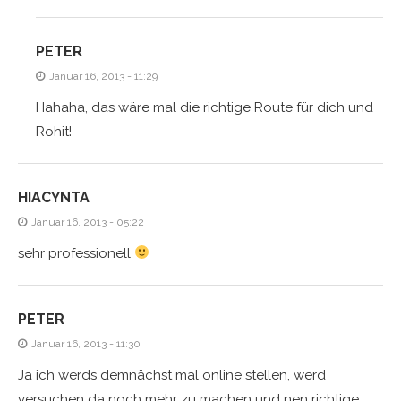
PETER
Januar 16, 2013 - 11:29
Hahaha, das wäre mal die richtige Route für dich und
Rohit!
HIACYNTA
Januar 16, 2013 - 05:22
sehr professionell
PETER
Januar 16, 2013 - 11:30
Ja ich werds demnächst mal online stellen, werd
versuchen da noch mehr zu machen und nen richtige