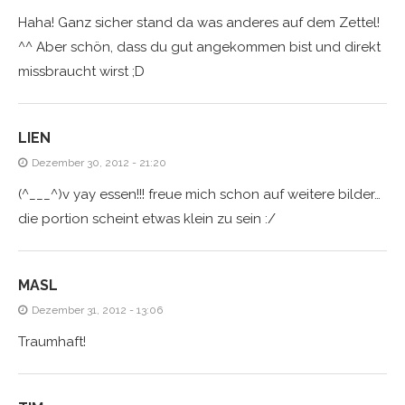
Haha! Ganz sicher stand da was anderes auf dem Zettel!
^^ Aber schön, dass du gut angekommen bist und direkt
missbraucht wirst ;D
LIEN
Dezember 30, 2012 - 21:20
(^___^)v yay essen!!! freue mich schon auf weitere bilder…
die portion scheint etwas klein zu sein :/
MASL
Dezember 31, 2012 - 13:06
Traumhaft!