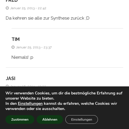
FRED
Januar 25, 2013 - 22:42
Da kehren sie alle zur Synthese zurück ;D
TIM
Januar 25, 2013 - 23:37
Niemals! ;p
JASI
Januar 26, 2013 - 19:22
Wir verwenden Cookies, um dir die bestmögliche Erfahrung auf
Süß
unserer Website zu bieten.
In den
Einstellungen
kannst du erfahren, welche Cookies wir
verwenden oder sie ausschalten.
TIM
Zustimmen
Ablehnen
Einstellungen
Januar 28, 2013 - 00:32