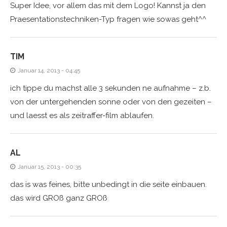
Super Idee, vor allem das mit dem Logo! Kannst ja den
Praesentationstechniken-Typ fragen wie sowas geht^^
TIM
Januar 14, 2013 - 04:45
ich tippe du machst alle 3 sekunden ne aufnahme – z.b.
von der untergehenden sonne oder von den gezeiten –
und laesst es als zeitraffer-film ablaufen.
AL
Januar 15, 2013 - 00:35
das is was feines, bitte unbedingt in die seite einbauen.
das wird GROß ganz GROß