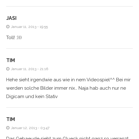
JASI
Januar 11, 2013 - 19:55
Toll! :)))
TIM
Januar 11, 2013 - 21:16
Hehe sieht irgendwie aus wie in nem Videospiel^^ Bei mir
werden solche Bilder immer nix… Naja hab auch nur ne
Digicam und kein Stativ
TIM
Januar 12, 2013 - 03:47
Das Gebaeude sieht zum Glueck nicht ganz so verranzt