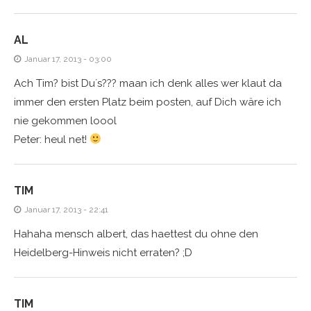
AL
Januar 17, 2013 - 03:00
Ach Tim? bist Du´s??? maan ich denk alles wer klaut da
immer den ersten Platz beim posten, auf Dich wäre ich
nie gekommen loool
Peter: heul net!
TIM
Januar 17, 2013 - 22:41
Hahaha mensch albert, das haettest du ohne den
Heidelberg-Hinweis nicht erraten? ;D
TIM