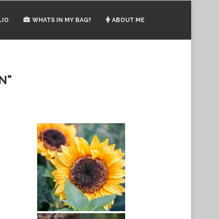
LIO
WHATS IN MY BAG?
ABOUT ME
N"