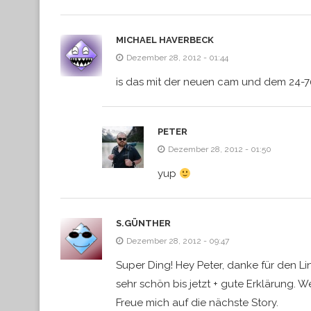
MICHAEL HAVERBECK
Dezember 28, 2012 - 01:44
is das mit der neuen cam und dem 24-
PETER
Dezember 28, 2012 - 01:50
yup
S.GÜNTHER
Dezember 28, 2012 - 09:47
Super Ding! Hey Peter, danke für den Li
sehr schön bis jetzt + gute Erklärung. We
Freue mich auf die nächste Story.