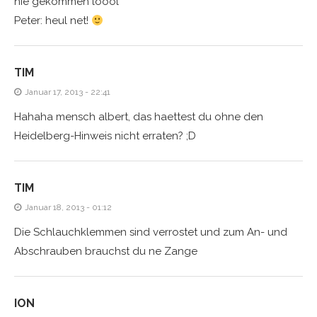
nie gekommen loool
Peter: heul net!
TIM
Januar 17, 2013 - 22:41
Hahaha mensch albert, das haettest du ohne den
Heidelberg-Hinweis nicht erraten? ;D
TIM
Januar 18, 2013 - 01:12
Die Schlauchklemmen sind verrostet und zum An- und
Abschrauben brauchst du ne Zange
ION