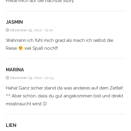
Freue mich auf die nächste Story.
JASMIN
Dezember 29, 2012 - 01:01
Wahnsinn ich fühl mich grad als mach ich selbst die
Reise
viel Spaß noch!!!
MARINA
Dezember 29, 2012 - 10:03
Haha! Ganz sicher stand da was anderes auf dem Zettel!
^^ Aber schön, dass du gut angekommen bist und direkt
missbraucht wirst ;D
LIEN