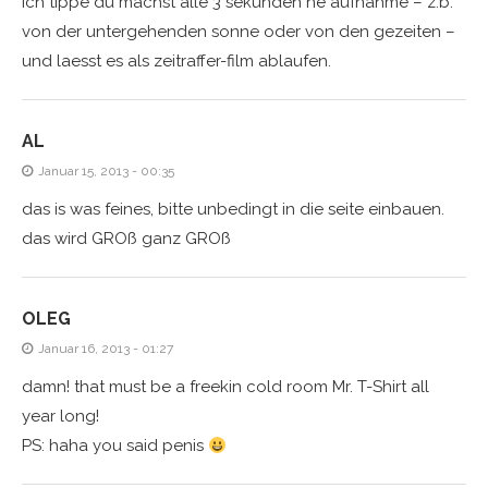
ich tippe du machst alle 3 sekunden ne aufnahme – z.b.
von der untergehenden sonne oder von den gezeiten –
und laesst es als zeitraffer-film ablaufen.
AL
Januar 15, 2013 - 00:35
das is was feines, bitte unbedingt in die seite einbauen.
das wird GROß ganz GROß
OLEG
Januar 16, 2013 - 01:27
damn! that must be a freekin cold room Mr. T-Shirt all
year long!
PS: haha you said penis