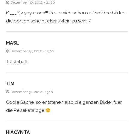
Dezember 30, 2012 - 21:20
(^___^)v yay essen!!! freue mich schon auf weitere bilder…
die portion scheint etwas klein zu sein :/
MASL
Dezember 31, 2012 - 13:06
Traumhaft!
TIM
Dezember 31, 2012 - 13:18
Coole Sache, so entstehen also die ganzen Bilder fuer
die Reisekataloge
HIACYNTA