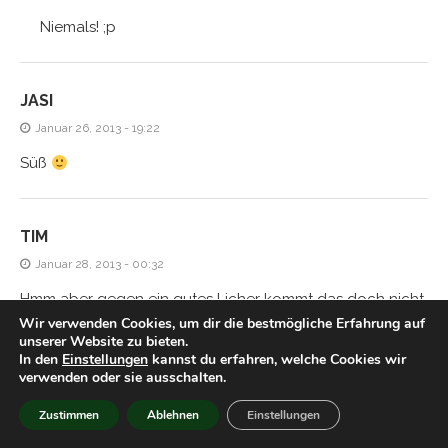
Niemals! ;p
JASI
Januar 26, 2013 - 19:22
Süß
TIM
Januar 28, 2013 - 00:32
Hmm aber gegen ein gutes Licher kommt das doch nicht
Wir verwenden Cookies, um dir die bestmögliche Erfahrung auf
an, oder?
unserer Website zu bieten.
In den
Einstellungen
kannst du erfahren, welche Cookies wir
verwenden oder sie ausschalten.
HIACYNTA
Zustimmen
Ablehnen
Einstellungen
Januar 28, 2013 - 21:54