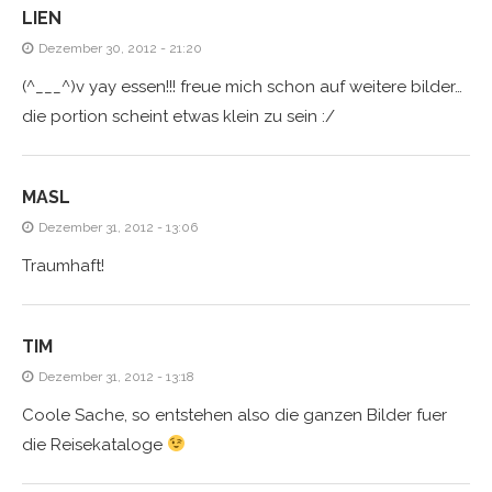
LIEN
Dezember 30, 2012 - 21:20
(^___^)v yay essen!!! freue mich schon auf weitere bilder…
die portion scheint etwas klein zu sein :/
MASL
Dezember 31, 2012 - 13:06
Traumhaft!
TIM
Dezember 31, 2012 - 13:18
Coole Sache, so entstehen also die ganzen Bilder fuer
die Reisekataloge