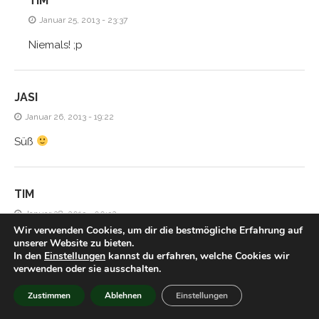
TIM
Januar 25, 2013 - 23:37
Niemals! ;p
JASI
Januar 26, 2013 - 19:22
Süß
TIM
Januar 28, 2013 - 00:32
Wir verwenden Cookies, um dir die bestmögliche Erfahrung auf
Hmm aber gegen ein gutes Licher kommt das doch nicht
unserer Website zu bieten.
In den
Einstellungen
kannst du erfahren, welche Cookies wir
an, oder?
verwenden oder sie ausschalten.
Zustimmen
Ablehnen
Einstellungen
HIACYNTA