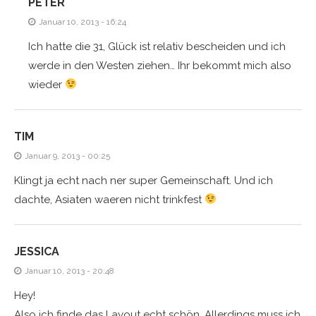
PETER
Januar 10, 2013 - 16:24
Ich hatte die 31, Glück ist relativ bescheiden und ich
werde in den Westen ziehen… Ihr bekommt mich also
wieder
TIM
Januar 9, 2013 - 00:25
Klingt ja echt nach ner super Gemeinschaft. Und ich
dachte, Asiaten waeren nicht trinkfest
JESSICA
Januar 10, 2013 - 20:48
Hey!
Also ich finde das Layout echt schön. Allerdings muss ich