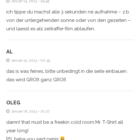
Januar 14, 2013 - 04:45
ich tippe du machst alle 3 sekunden ne aufnahme – z.b.
von der untergehenden sonne oder von den gezeiten –
und laesst es als zeitraffer-film ablaufen.
AL
Januar 15, 2013 - 00:35
das is was feines, bitte unbedingt in die seite einbauen.
das wird GROß ganz GROß
OLEG
Januar 16, 2013 - 01:27
damn! that must be a freekin cold room Mr. T-Shirt all
year long!
PS: haha you said penis