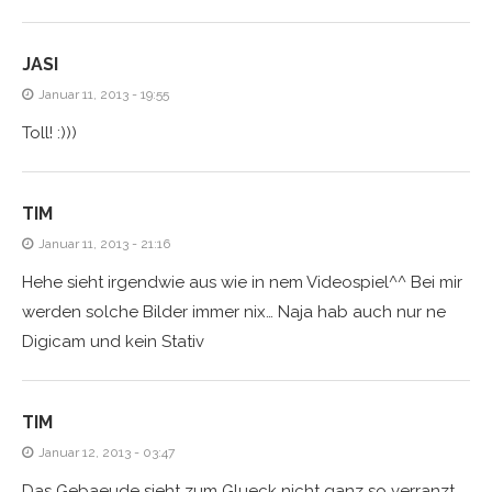
JASI
Januar 11, 2013 - 19:55
Toll! :)))
TIM
Januar 11, 2013 - 21:16
Hehe sieht irgendwie aus wie in nem Videospiel^^ Bei mir
werden solche Bilder immer nix… Naja hab auch nur ne
Digicam und kein Stativ
TIM
Januar 12, 2013 - 03:47
Das Gebaeude sieht zum Glueck nicht ganz so verranzt