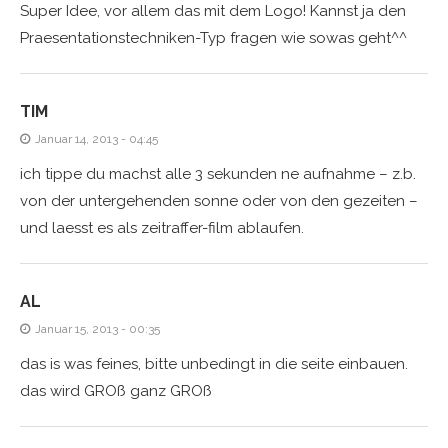
Super Idee, vor allem das mit dem Logo! Kannst ja den
Praesentationstechniken-Typ fragen wie sowas geht^^
TIM
Januar 14, 2013 - 04:45
ich tippe du machst alle 3 sekunden ne aufnahme – z.b.
von der untergehenden sonne oder von den gezeiten –
und laesst es als zeitraffer-film ablaufen.
AL
Januar 15, 2013 - 00:35
das is was feines, bitte unbedingt in die seite einbauen.
das wird GROß ganz GROß