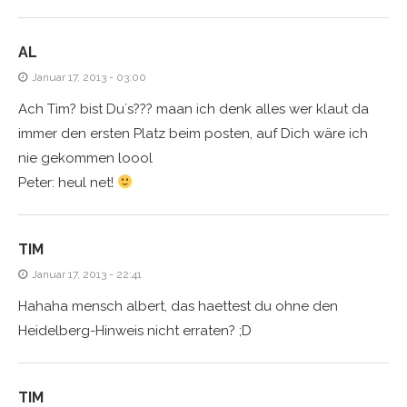
AL
Januar 17, 2013 - 03:00
Ach Tim? bist Du´s??? maan ich denk alles wer klaut da
immer den ersten Platz beim posten, auf Dich wäre ich
nie gekommen loool
Peter: heul net!
TIM
Januar 17, 2013 - 22:41
Hahaha mensch albert, das haettest du ohne den
Heidelberg-Hinweis nicht erraten? ;D
TIM