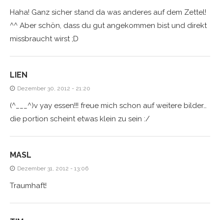
Haha! Ganz sicher stand da was anderes auf dem Zettel!
^^ Aber schön, dass du gut angekommen bist und direkt
missbraucht wirst ;D
LIEN
Dezember 30, 2012 - 21:20
(^___^)v yay essen!!! freue mich schon auf weitere bilder…
die portion scheint etwas klein zu sein :/
MASL
Dezember 31, 2012 - 13:06
Traumhaft!