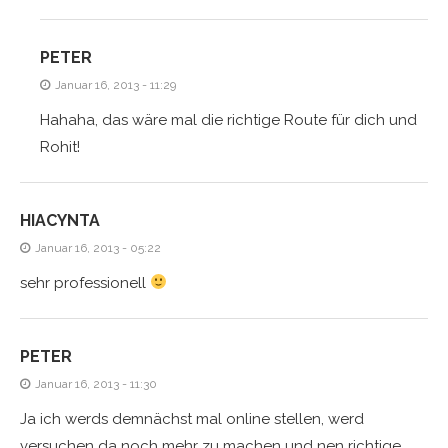
PETER
Januar 16, 2013 - 11:29
Hahaha, das wäre mal die richtige Route für dich und
Rohit!
HIACYNTA
Januar 16, 2013 - 05:22
sehr professionell
PETER
Januar 16, 2013 - 11:30
Ja ich werds demnächst mal online stellen, werd
versuchen da noch mehr zu machen und nen richtige