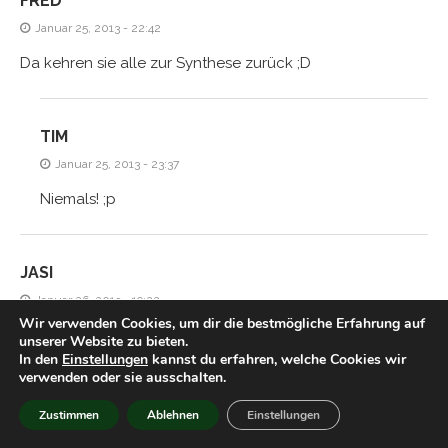
FRED
Januar 25, 2013 - 22:42
Da kehren sie alle zur Synthese zurück ;D
TIM
Januar 25, 2013 - 23:37
Niemals! ;p
JASI
Januar 26, 2013 - 19:22
Wir verwenden Cookies, um dir die bestmögliche Erfahrung auf
Süß
unserer Website zu bieten.
In den
Einstellungen
kannst du erfahren, welche Cookies wir
verwenden oder sie ausschalten.
TIM
Zustimmen
Ablehnen
Einstellungen
Januar 28, 2013 - 00:32