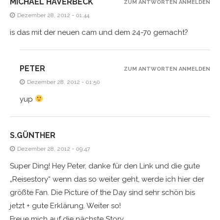
MICHAEL HAVERBECK
ZUM ANTWORTEN ANMELDEN
Dezember 28, 2012 - 01:44
is das mit der neuen cam und dem 24-70 gemacht?
PETER
ZUM ANTWORTEN ANMELDEN
Dezember 28, 2012 - 01:50
yup
S.GÜNTHER
Dezember 28, 2012 - 09:47
Super Ding! Hey Peter, danke für den Link und die gute
„Reisestory“ wenn das so weiter geht, werde ich hier der
größte Fan. Die Picture of the Day sind sehr schön bis
jetzt + gute Erklärung. Weiter so!
Freue mich auf die nächste Story.