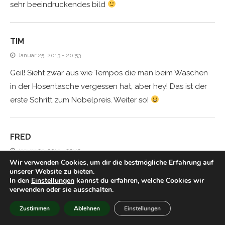
sehr beeindruckendes bild
TIM
Januar 25, 2013 - 20:53
Geil! Sieht zwar aus wie Tempos die man beim Waschen
in der Hosentasche vergessen hat, aber hey! Das ist der
erste Schritt zum Nobelpreis. Weiter so!
FRED
Januar 25, 2013 - 22:42
Wir verwenden Cookies, um dir die bestmögliche Erfahrung auf
Da kehren sie alle zur Synthese zurück ;D
unserer Website zu bieten.
In den
Einstellungen
kannst du erfahren, welche Cookies wir
verwenden oder sie ausschalten.
TIM
Zustimmen
Ablehnen
Einstellungen
Januar 25, 2013 - 23:37