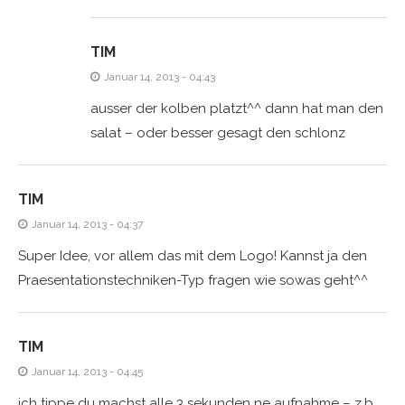
TIM
Januar 14, 2013 - 04:43
ausser der kolben platzt^^ dann hat man den
salat – oder besser gesagt den schlonz
TIM
Januar 14, 2013 - 04:37
Super Idee, vor allem das mit dem Logo! Kannst ja den
Praesentationstechniken-Typ fragen wie sowas geht^^
TIM
Januar 14, 2013 - 04:45
ich tippe du machst alle 3 sekunden ne aufnahme – z.b.