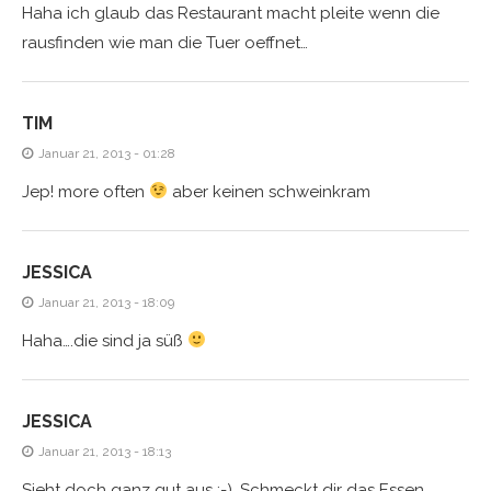
Haha ich glaub das Restaurant macht pleite wenn die
rausfinden wie man die Tuer oeffnet…
TIM
Januar 21, 2013 - 01:28
Jep! more often
aber keinen schweinkram
JESSICA
Januar 21, 2013 - 18:09
Haha….die sind ja süß
JESSICA
Januar 21, 2013 - 18:13
Sieht doch ganz gut aus ;-). Schmeckt dir das Essen