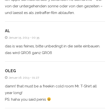
von der untergehenden sonne oder von den gezeiten –
und laesst es als zeitraffer-film ablaufen.
AL
Januar 15, 2013 - 00:35
das is was feines, bitte unbedingt in die seite einbauen.
das wird GROß ganz GROß
OLEG
Januar 16, 2013 - 01:27
damn! that must be a freekin cold room Mr. T-Shirt all
year long!
PS: haha you said penis