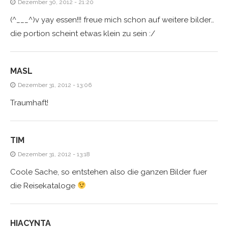
Dezember 30, 2012 - 21:20
(^___^)v yay essen!!! freue mich schon auf weitere bilder…
die portion scheint etwas klein zu sein :/
MASL
Dezember 31, 2012 - 13:06
Traumhaft!
TIM
Dezember 31, 2012 - 13:18
Coole Sache, so entstehen also die ganzen Bilder fuer
die Reisekataloge
HIACYNTA