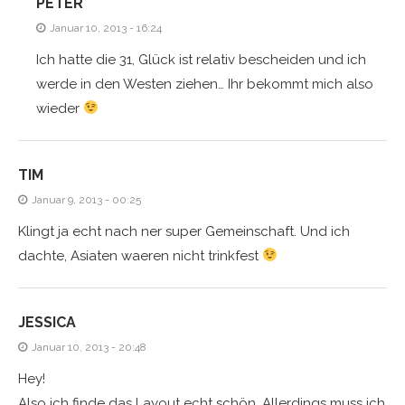
PETER
Januar 10, 2013 - 16:24
Ich hatte die 31, Glück ist relativ bescheiden und ich
werde in den Westen ziehen… Ihr bekommt mich also
wieder
TIM
Januar 9, 2013 - 00:25
Klingt ja echt nach ner super Gemeinschaft. Und ich
dachte, Asiaten waeren nicht trinkfest
JESSICA
Januar 10, 2013 - 20:48
Hey!
Also ich finde das Layout echt schön. Allerdings muss ich