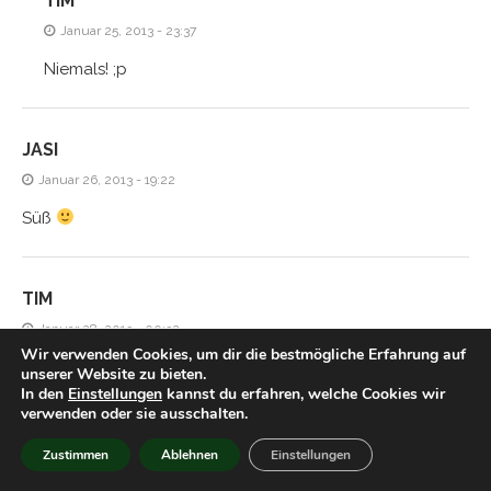
TIM
Januar 25, 2013 - 23:37
Niemals! ;p
JASI
Januar 26, 2013 - 19:22
Süß
TIM
Januar 28, 2013 - 00:32
Wir verwenden Cookies, um dir die bestmögliche Erfahrung auf
Hmm aber gegen ein gutes Licher kommt das doch nicht
unserer Website zu bieten.
In den
Einstellungen
kannst du erfahren, welche Cookies wir
an, oder?
verwenden oder sie ausschalten.
Zustimmen
Ablehnen
Einstellungen
HIACYNTA