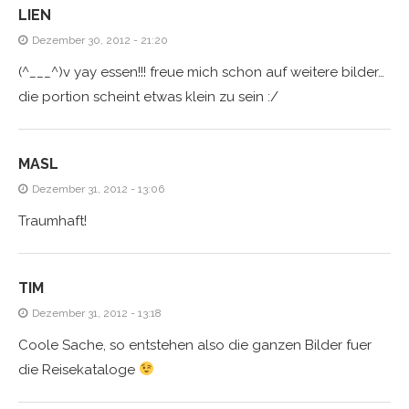
LIEN
Dezember 30, 2012 - 21:20
(^___^)v yay essen!!! freue mich schon auf weitere bilder…
die portion scheint etwas klein zu sein :/
MASL
Dezember 31, 2012 - 13:06
Traumhaft!
TIM
Dezember 31, 2012 - 13:18
Coole Sache, so entstehen also die ganzen Bilder fuer
die Reisekataloge