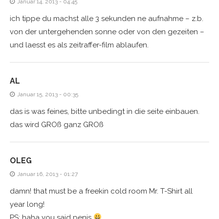
Januar 14, 2013 - 04:45
ich tippe du machst alle 3 sekunden ne aufnahme – z.b.
von der untergehenden sonne oder von den gezeiten –
und laesst es als zeitraffer-film ablaufen.
AL
Januar 15, 2013 - 00:35
das is was feines, bitte unbedingt in die seite einbauen.
das wird GROß ganz GROß
OLEG
Januar 16, 2013 - 01:27
damn! that must be a freekin cold room Mr. T-Shirt all
year long!
PS: haha you said penis