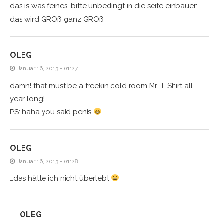
das is was feines, bitte unbedingt in die seite einbauen.
das wird GROß ganz GROß
OLEG
Januar 16, 2013 - 01:27
damn! that must be a freekin cold room Mr. T-Shirt all
year long!
PS: haha you said penis
OLEG
Januar 16, 2013 - 01:28
…das hätte ich nicht überlebt
OLEG