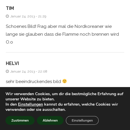
TIM
Januar 24, 2013 - 21:29
Schoenes Bild! Frag aber mal die Nordkoreaner wie
lange sie glauben dass die Flamme noch brennen wird
O.o
HELVI
Januar 24, 2013 - 22:08
sehr beeindruckendes bild
Wir verwenden Cookies, um dir die bestmögliche Erfahrung auf
unserer Website zu bieten.
TIM
In den
Einstellungen
kannst du erfahren, welche Cookies wir
verwenden oder sie ausschalten.
Januar 25, 2013 - 20:53
Zustimmen
Ablehnen
Einstellungen
Geil! Sieht zwar aus wie Tempos die man beim Waschen
in der Hosentasche vergessen hat, aber hey! Das ist der