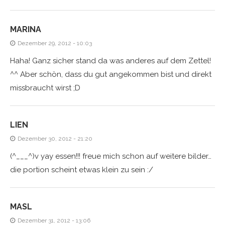
MARINA
Dezember 29, 2012 - 10:03
Haha! Ganz sicher stand da was anderes auf dem Zettel!
^^ Aber schön, dass du gut angekommen bist und direkt
missbraucht wirst ;D
LIEN
Dezember 30, 2012 - 21:20
(^___^)v yay essen!!! freue mich schon auf weitere bilder…
die portion scheint etwas klein zu sein :/
MASL
Dezember 31, 2012 - 13:06