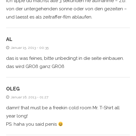
ich tippe du machst alle 3 sekunden ne aufnahme – z.b.
von der untergehenden sonne oder von den gezeiten –
und laesst es als zeitraffer-film ablaufen.
AL
Januar 15, 2013 - 00:35
das is was feines, bitte unbedingt in die seite einbauen.
das wird GROß ganz GROß
OLEG
Januar 16, 2013 - 01:27
damn! that must be a freekin cold room Mr. T-Shirt all
year long!
PS: haha you said penis