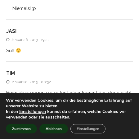
Niemals! ;p
JASI
Januar 26, 2013 - 19:22
Süß
TIM
Januar 28, 2013 - 00:32
Hmm aber gegen ein gutes Licher kommt das doch nicht
Wir verwenden Cookies, um dir die bestmögliche Erfahrung auf
an, oder?
unserer Website zu bieten.
In den
Einstellungen
kannst du erfahren, welche Cookies wir
verwenden oder sie ausschalten.
HIACYNTA
Zustimmen
Ablehnen
Einstellungen
Januar 28, 2013 - 21:54