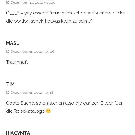
Dezember 30, 2012 - 21:20
(^___^)v yay essen!!! freue mich schon auf weitere bilder…
die portion scheint etwas klein zu sein :/
MASL
Dezember 31, 2012 - 13:06
Traumhaft!
TIM
Dezember 31, 2012 - 13:18
Coole Sache, so entstehen also die ganzen Bilder fuer
die Reisekataloge
HIACYNTA