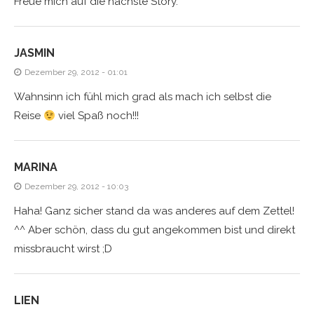
Freue mich auf die nächste Story.
JASMIN
Dezember 29, 2012 - 01:01
Wahnsinn ich fühl mich grad als mach ich selbst die
Reise
viel Spaß noch!!!
MARINA
Dezember 29, 2012 - 10:03
Haha! Ganz sicher stand da was anderes auf dem Zettel!
^^ Aber schön, dass du gut angekommen bist und direkt
missbraucht wirst ;D
LIEN