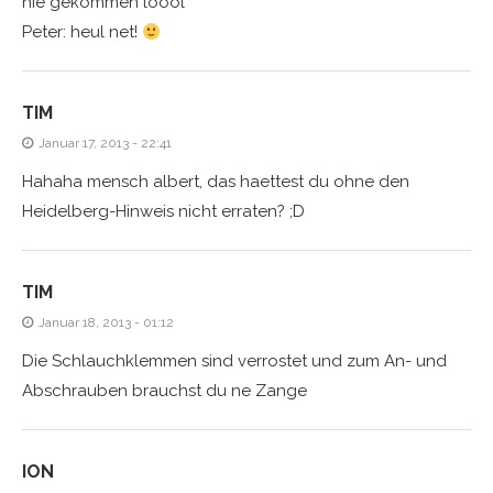
nie gekommen loool
Peter: heul net!
TIM
Januar 17, 2013 - 22:41
Hahaha mensch albert, das haettest du ohne den
Heidelberg-Hinweis nicht erraten? ;D
TIM
Januar 18, 2013 - 01:12
Die Schlauchklemmen sind verrostet und zum An- und
Abschrauben brauchst du ne Zange
ION