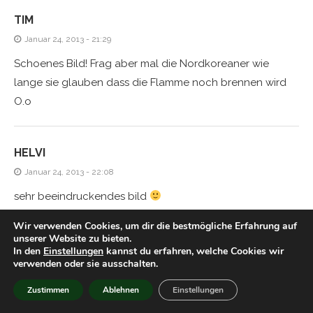
TIM
Januar 24, 2013 - 21:29
Schoenes Bild! Frag aber mal die Nordkoreaner wie
lange sie glauben dass die Flamme noch brennen wird
O.o
HELVI
Januar 24, 2013 - 22:08
sehr beeindruckendes bild
Wir verwenden Cookies, um dir die bestmögliche Erfahrung auf
unserer Website zu bieten.
TIM
In den
Einstellungen
kannst du erfahren, welche Cookies wir
verwenden oder sie ausschalten.
Januar 25, 2013 - 20:53
Zustimmen
Ablehnen
Einstellungen
Geil! Sieht zwar aus wie Tempos die man beim Waschen
in der Hosentasche vergessen hat, aber hey! Das ist der