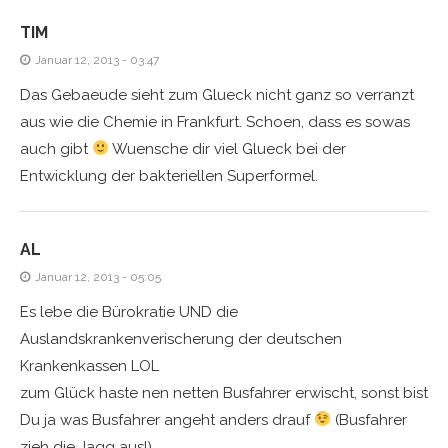
TIM
Januar 12, 2013 - 03:47
Das Gebaeude sieht zum Glueck nicht ganz so verranzt
aus wie die Chemie in Frankfurt. Schoen, dass es sowas
auch gibt
Wuensche dir viel Glueck bei der
Entwicklung der bakteriellen Superformel.
AL
Januar 12, 2013 - 05:05
Es lebe die Bürokratie UND die
Auslandskrankenverischerung der deutschen
Krankenkassen LOL
zum Glück haste nen netten Busfahrer erwischt, sonst bist
Du ja was Busfahrer angeht anders drauf
(Busfahrer
zieh die Jagg aus!)