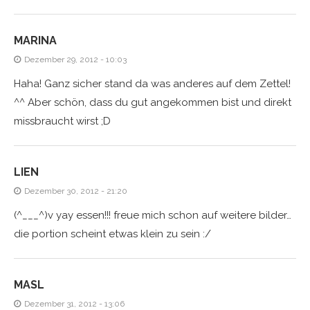
MARINA
Dezember 29, 2012 - 10:03
Haha! Ganz sicher stand da was anderes auf dem Zettel!
^^ Aber schön, dass du gut angekommen bist und direkt
missbraucht wirst ;D
LIEN
Dezember 30, 2012 - 21:20
(^___^)v yay essen!!! freue mich schon auf weitere bilder…
die portion scheint etwas klein zu sein :/
MASL
Dezember 31, 2012 - 13:06