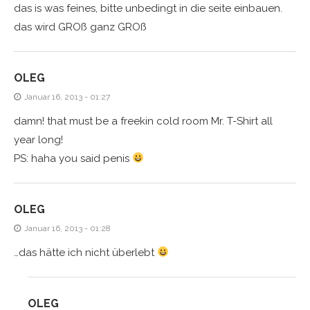
das is was feines, bitte unbedingt in die seite einbauen.
das wird GROß ganz GROß
OLEG
Januar 16, 2013 - 01:27
damn! that must be a freekin cold room Mr. T-Shirt all
year long!
PS: haha you said penis
OLEG
Januar 16, 2013 - 01:28
…das hätte ich nicht überlebt
OLEG