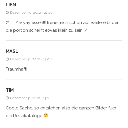
LIEN
Dezember 30, 2012 - 21:20
(^___^)v yay essen!!! freue mich schon auf weitere bilder…
die portion scheint etwas klein zu sein :/
MASL
Dezember 31, 2012 - 13:06
Traumhaft!
TIM
Dezember 31, 2012 - 13:18
Coole Sache, so entstehen also die ganzen Bilder fuer
die Reisekataloge