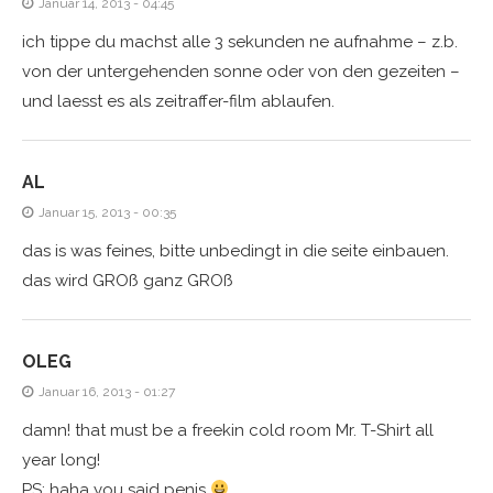
Januar 14, 2013 - 04:45
ich tippe du machst alle 3 sekunden ne aufnahme – z.b.
von der untergehenden sonne oder von den gezeiten –
und laesst es als zeitraffer-film ablaufen.
AL
Januar 15, 2013 - 00:35
das is was feines, bitte unbedingt in die seite einbauen.
das wird GROß ganz GROß
OLEG
Januar 16, 2013 - 01:27
damn! that must be a freekin cold room Mr. T-Shirt all
year long!
PS: haha you said penis