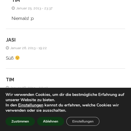
TIM
Januar 25, 2013 - 23:37
Niemals! ;p
JASI
Januar 26, 2013 - 19:22
Süß
TIM
Januar 28, 2013 - 00:32
Wir verwenden Cookies, um dir die bestmögliche Erfahrung auf
Hmm aber gegen ein gutes Licher kommt das doch nicht
unserer Website zu bieten.
In den
Einstellungen
kannst du erfahren, welche Cookies wir
an, oder?
verwenden oder sie ausschalten.
Zustimmen
Ablehnen
Einstellungen
HIACYNTA