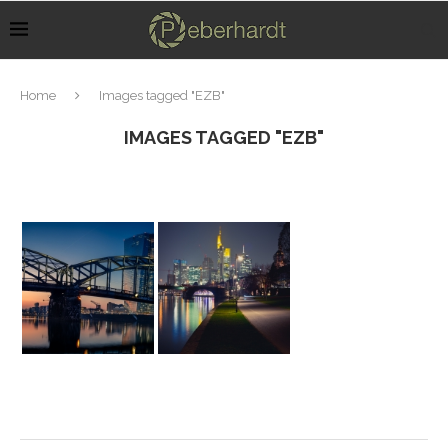
Home
Images tagged "EZB"
IMAGES TAGGED "EZB"