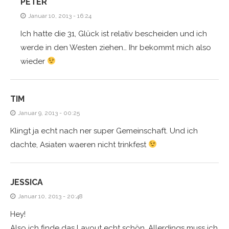
PETER
Januar 10, 2013 - 16:24
Ich hatte die 31, Glück ist relativ bescheiden und ich
werde in den Westen ziehen… Ihr bekommt mich also
wieder
TIM
Januar 9, 2013 - 00:25
Klingt ja echt nach ner super Gemeinschaft. Und ich
dachte, Asiaten waeren nicht trinkfest
JESSICA
Januar 10, 2013 - 20:48
Hey!
Also ich finde das Layout echt schön. Allerdings muss ich