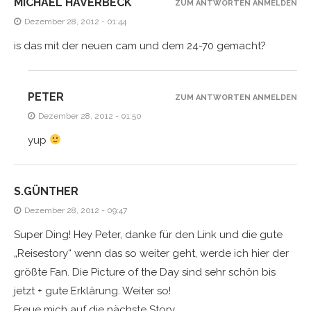
MICHAEL HAVERBECK
ZUM ANTWORTEN ANMELDEN
Dezember 28, 2012 - 01:44
is das mit der neuen cam und dem 24-70 gemacht?
PETER
ZUM ANTWORTEN ANMELDEN
Dezember 28, 2012 - 01:50
yup
S.GÜNTHER
Dezember 28, 2012 - 09:47
Super Ding! Hey Peter, danke für den Link und die gute
„Reisestory“ wenn das so weiter geht, werde ich hier der
größte Fan. Die Picture of the Day sind sehr schön bis
jetzt + gute Erklärung. Weiter so!
Freue mich auf die nächste Story.