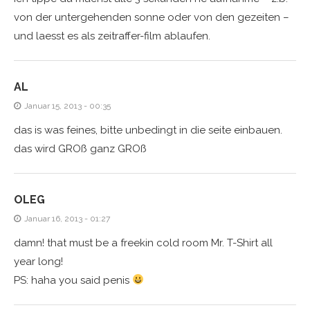
von der untergehenden sonne oder von den gezeiten –
und laesst es als zeitraffer-film ablaufen.
AL
Januar 15, 2013 - 00:35
das is was feines, bitte unbedingt in die seite einbauen.
das wird GROß ganz GROß
OLEG
Januar 16, 2013 - 01:27
damn! that must be a freekin cold room Mr. T-Shirt all
year long!
PS: haha you said penis