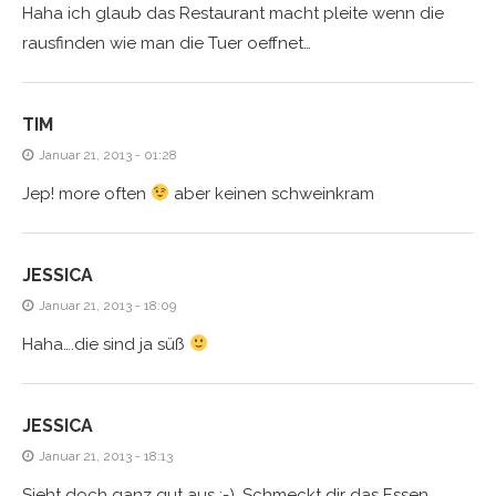
Haha ich glaub das Restaurant macht pleite wenn die
rausfinden wie man die Tuer oeffnet…
TIM
Januar 21, 2013 - 01:28
Jep! more often
aber keinen schweinkram
JESSICA
Januar 21, 2013 - 18:09
Haha….die sind ja süß
JESSICA
Januar 21, 2013 - 18:13
Sieht doch ganz gut aus ;-). Schmeckt dir das Essen