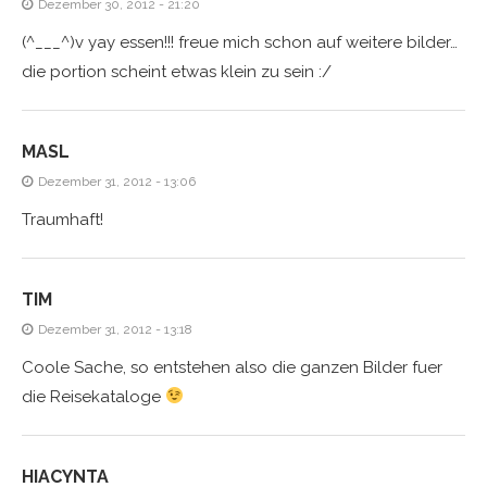
Dezember 30, 2012 - 21:20
(^___^)v yay essen!!! freue mich schon auf weitere bilder…
die portion scheint etwas klein zu sein :/
MASL
Dezember 31, 2012 - 13:06
Traumhaft!
TIM
Dezember 31, 2012 - 13:18
Coole Sache, so entstehen also die ganzen Bilder fuer
die Reisekataloge
HIACYNTA