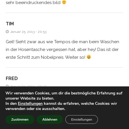
sehr beeindruckendes bild
TIM
Januar 25, 2013 - 20:53
Geil! Sieht zwar aus wie Tempos die man beim Waschen
in der Hosentasche vergessen hat, aber hey! Das ist der
erste Schritt zum Nobelpreis. Weiter so!
FRED
Januar 25, 2013 - 22:42
Wir verwenden Cookies, um dir die bestmögliche Erfahrung auf
Da kehren sie alle zur Synthese zurück ;D
unserer Website zu bieten.
In den
Einstellungen
kannst du erfahren, welche Cookies wir
verwenden oder sie ausschalten.
TIM
Zustimmen
Ablehnen
Einstellungen
Januar 25, 2013 - 23:37