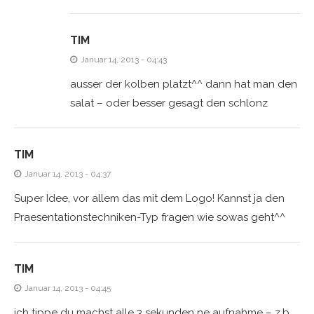
TIM
Januar 14, 2013 - 04:43
ausser der kolben platzt^^ dann hat man den
salat – oder besser gesagt den schlonz
TIM
Januar 14, 2013 - 04:37
Super Idee, vor allem das mit dem Logo! Kannst ja den
Praesentationstechniken-Typ fragen wie sowas geht^^
TIM
Januar 14, 2013 - 04:45
ich tippe du machst alle 3 sekunden ne aufnahme – z.b.