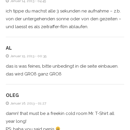
Januar 14, 2013 - 04:45
ich tippe du machst alle 3 sekunden ne aufnahme – z.b.
von der untergehenden sonne oder von den gezeiten –
und laesst es als zeitraffer-film ablaufen.
AL
Januar 15, 2013 - 00:35
das is was feines, bitte unbedingt in die seite einbauen.
das wird GROß ganz GROß
OLEG
Januar 16, 2013 - 01:27
damn! that must be a freekin cold room Mr. T-Shirt all
year long!
PS: haha you said penis