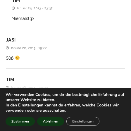
TIM
Januar 25, 2013 - 23:37
Niemals! ;p
JASI
Januar 26, 2013 - 19:22
Süß
TIM
Januar 28, 2013 - 00:32
Wir verwenden Cookies, um dir die bestmögliche Erfahrung auf
Hmm aber gegen ein gutes Licher kommt das doch nicht
unserer Website zu bieten.
In den
Einstellungen
kannst du erfahren, welche Cookies wir
an, oder?
verwenden oder sie ausschalten.
Zustimmen
Ablehnen
Einstellungen
HIACYNTA