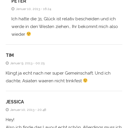
PETER
Januar 10, 2013 - 16:24
Ich hatte die 31, Glück ist relativ bescheiden und ich
werde in den Westen ziehen… Ihr bekommt mich also
wieder
TIM
Januar 9, 2013 - 00:25
Klingt ja echt nach ner super Gemeinschaft. Und ich
dachte, Asiaten waeren nicht trinkfest
JESSICA
Januar 10, 2013 - 20:48
Hey!
Also ich finde das Layout echt schön. Allerdings muss ich