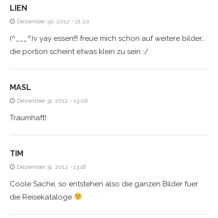
LIEN
Dezember 30, 2012 - 21:20
(^___^)v yay essen!!! freue mich schon auf weitere bilder…
die portion scheint etwas klein zu sein :/
MASL
Dezember 31, 2012 - 13:06
Traumhaft!
TIM
Dezember 31, 2012 - 13:18
Coole Sache, so entstehen also die ganzen Bilder fuer
die Reisekataloge