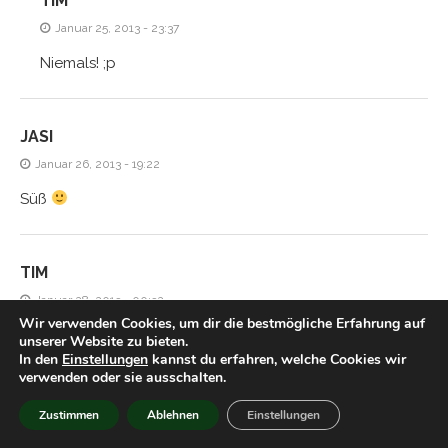
TIM
Januar 25, 2013 - 23:37
Niemals! ;p
JASI
Januar 26, 2013 - 19:22
Süß
TIM
Januar 28, 2013 - 00:32
Wir verwenden Cookies, um dir die bestmögliche Erfahrung auf
Hmm aber gegen ein gutes Licher kommt das doch nicht
unserer Website zu bieten.
In den
Einstellungen
kannst du erfahren, welche Cookies wir
an, oder?
verwenden oder sie ausschalten.
Zustimmen
Ablehnen
Einstellungen
HIACYNTA