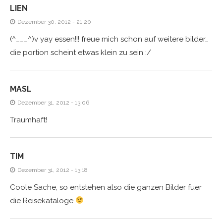
LIEN
Dezember 30, 2012 - 21:20
(^___^)v yay essen!!! freue mich schon auf weitere bilder…
die portion scheint etwas klein zu sein :/
MASL
Dezember 31, 2012 - 13:06
Traumhaft!
TIM
Dezember 31, 2012 - 13:18
Coole Sache, so entstehen also die ganzen Bilder fuer
die Reisekataloge