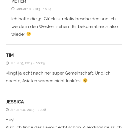
PETER
Januar 10, 2013 - 16:24
Ich hatte die 31, Glück ist relativ bescheiden und ich
werde in den Westen ziehen… Ihr bekommt mich also
wieder
TIM
Januar 9, 2013 - 00:25
Klingt ja echt nach ner super Gemeinschaft. Und ich
dachte, Asiaten waeren nicht trinkfest
JESSICA
Januar 10, 2013 - 20:48
Hey!
Also ich finde das Layout echt schön. Allerdings muss ich