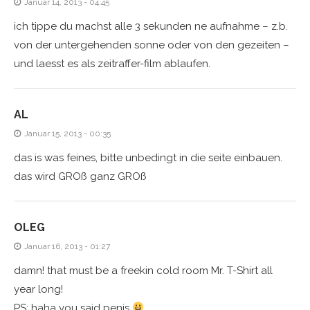
Januar 14, 2013 - 04:45
ich tippe du machst alle 3 sekunden ne aufnahme – z.b.
von der untergehenden sonne oder von den gezeiten –
und laesst es als zeitraffer-film ablaufen.
AL
Januar 15, 2013 - 00:35
das is was feines, bitte unbedingt in die seite einbauen.
das wird GROß ganz GROß
OLEG
Januar 16, 2013 - 01:27
damn! that must be a freekin cold room Mr. T-Shirt all
year long!
PS: haha you said penis