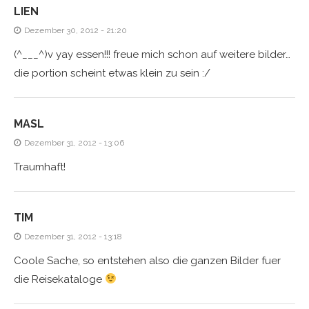
LIEN
Dezember 30, 2012 - 21:20
(^___^)v yay essen!!! freue mich schon auf weitere bilder…
die portion scheint etwas klein zu sein :/
MASL
Dezember 31, 2012 - 13:06
Traumhaft!
TIM
Dezember 31, 2012 - 13:18
Coole Sache, so entstehen also die ganzen Bilder fuer
die Reisekataloge