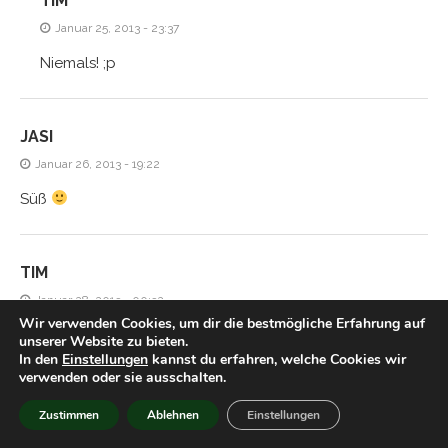
TIM
Januar 25, 2013 - 23:37
Niemals! ;p
JASI
Januar 26, 2013 - 19:22
Süß
TIM
Januar 28, 2013 - 00:32
Wir verwenden Cookies, um dir die bestmögliche Erfahrung auf
Hmm aber gegen ein gutes Licher kommt das doch nicht
unserer Website zu bieten.
In den
Einstellungen
kannst du erfahren, welche Cookies wir
an, oder?
verwenden oder sie ausschalten.
Zustimmen
Ablehnen
Einstellungen
HIACYNTA