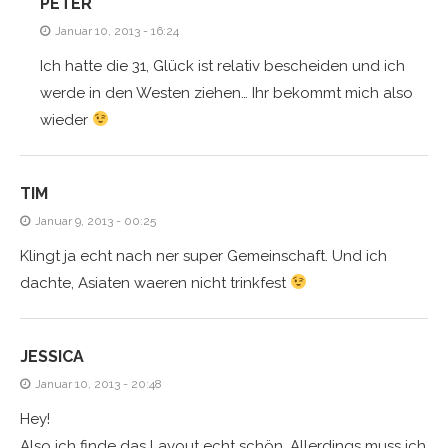
PETER
Januar 10, 2013 - 16:24
Ich hatte die 31, Glück ist relativ bescheiden und ich
werde in den Westen ziehen… Ihr bekommt mich also
wieder
TIM
Januar 9, 2013 - 00:25
Klingt ja echt nach ner super Gemeinschaft. Und ich
dachte, Asiaten waeren nicht trinkfest
JESSICA
Januar 10, 2013 - 20:48
Hey!
Also ich finde das Layout echt schön. Allerdings muss ich