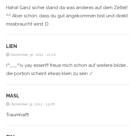
Haha! Ganz sicher stand da was anderes auf dem Zettel!
^^ Aber schön, dass du gut angekommen bist und direkt
missbraucht wirst ;D
LIEN
Dezember 30, 2012 - 21:20
(^___^)v yay essen!!! freue mich schon auf weitere bilder…
die portion scheint etwas klein zu sein :/
MASL
Dezember 31, 2012 - 13:06
Traumhaft!