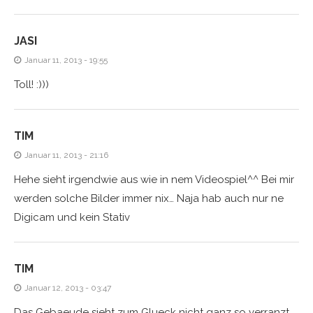
JASI
Januar 11, 2013 - 19:55
Toll! :)))
TIM
Januar 11, 2013 - 21:16
Hehe sieht irgendwie aus wie in nem Videospiel^^ Bei mir
werden solche Bilder immer nix… Naja hab auch nur ne
Digicam und kein Stativ
TIM
Januar 12, 2013 - 03:47
Das Gebaeude sieht zum Glueck nicht ganz so verranzt