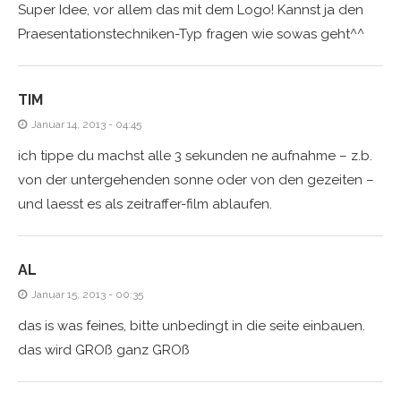
Super Idee, vor allem das mit dem Logo! Kannst ja den
Praesentationstechniken-Typ fragen wie sowas geht^^
TIM
Januar 14, 2013 - 04:45
ich tippe du machst alle 3 sekunden ne aufnahme – z.b.
von der untergehenden sonne oder von den gezeiten –
und laesst es als zeitraffer-film ablaufen.
AL
Januar 15, 2013 - 00:35
das is was feines, bitte unbedingt in die seite einbauen.
das wird GROß ganz GROß