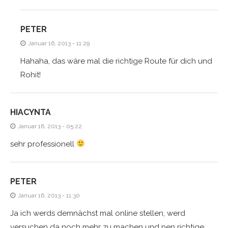
PETER
Januar 16, 2013 - 11:29
Hahaha, das wäre mal die richtige Route für dich und
Rohit!
HIACYNTA
Januar 16, 2013 - 05:22
sehr professionell
PETER
Januar 16, 2013 - 11:30
Ja ich werds demnächst mal online stellen, werd
versuchen da noch mehr zu machen und nen richtige