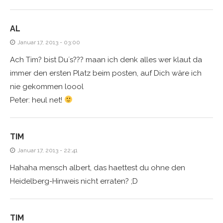
AL
Januar 17, 2013 - 03:00
Ach Tim? bist Du´s??? maan ich denk alles wer klaut da
immer den ersten Platz beim posten, auf Dich wäre ich
nie gekommen loool
Peter: heul net!
TIM
Januar 17, 2013 - 22:41
Hahaha mensch albert, das haettest du ohne den
Heidelberg-Hinweis nicht erraten? ;D
TIM