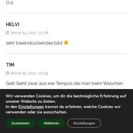
O.o
HELVI
Januar 24, 2013 - 22:08
sehr beeindruckendes bild
TIM
Januar 25, 2013 - 20:53
Geil! Sieht zwar aus wie Tempos die man beim Waschen
in der Hosentasche vergessen hat, aber hey! Das ist der
Wir verwenden Cookies, um dir die bestmögliche Erfahrung auf
erste Schritt zum Nobelpreis. Weiter so!
unserer Website zu bieten.
In den
Einstellungen
kannst du erfahren, welche Cookies wir
verwenden oder sie ausschalten.
FRED
Zustimmen
Ablehnen
Einstellungen
Januar 25, 2013 - 22:42