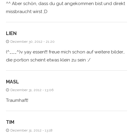
^^ Aber schön, dass du gut angekommen bist und direkt
missbraucht wirst ;D
LIEN
Dezember 30, 2012 - 21:20
(^___^)v yay essen!!! freue mich schon auf weitere bilder…
die portion scheint etwas klein zu sein :/
MASL
Dezember 31, 2012 - 13:06
Traumhaft!
TIM
Dezember 31, 2012 - 13:18