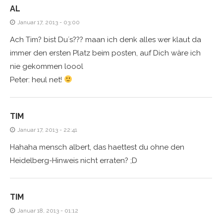
AL
Januar 17, 2013 - 03:00
Ach Tim? bist Du´s??? maan ich denk alles wer klaut da
immer den ersten Platz beim posten, auf Dich wäre ich
nie gekommen loool
Peter: heul net!
TIM
Januar 17, 2013 - 22:41
Hahaha mensch albert, das haettest du ohne den
Heidelberg-Hinweis nicht erraten? ;D
TIM
Januar 18, 2013 - 01:12