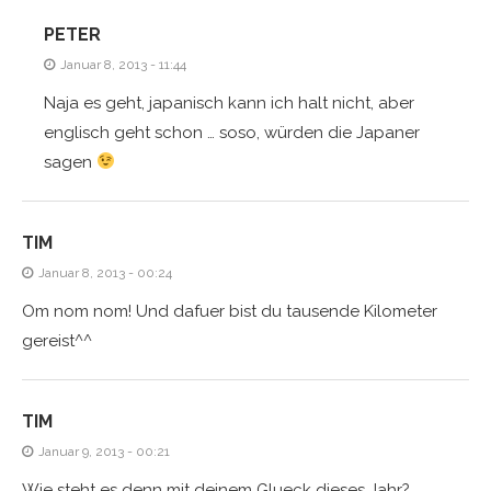
PETER
Januar 8, 2013 - 11:44
Naja es geht, japanisch kann ich halt nicht, aber
englisch geht schon … soso, würden die Japaner
sagen
TIM
Januar 8, 2013 - 00:24
Om nom nom! Und dafuer bist du tausende Kilometer
gereist^^
TIM
Januar 9, 2013 - 00:21
Wie steht es denn mit deinem Glueck dieses Jahr?