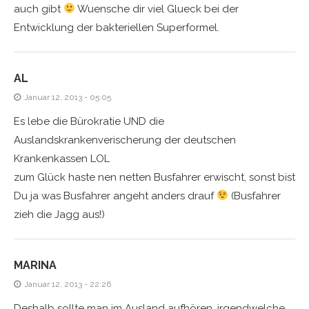
auch gibt
Wuensche dir viel Glueck bei der
Entwicklung der bakteriellen Superformel.
AL
Januar 12, 2013 - 05:05
Es lebe die Bürokratie UND die
Auslandskrankenverischerung der deutschen
Krankenkassen LOL
zum Glück haste nen netten Busfahrer erwischt, sonst bist
Du ja was Busfahrer angeht anders drauf
(Busfahrer
zieh die Jagg aus!)
MARINA
Januar 12, 2013 - 22:26
Deshalb sollte man im Ausland aufhören, irgendwelche