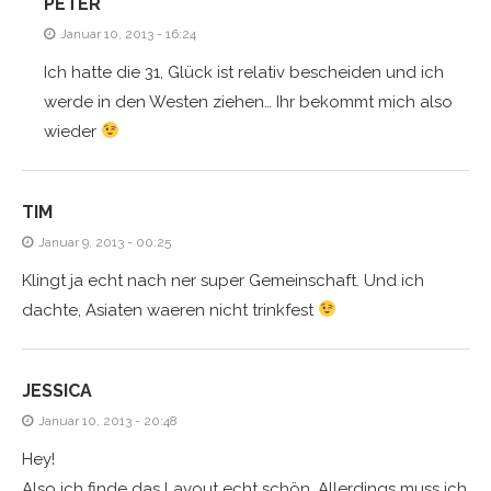
PETER
Januar 10, 2013 - 16:24
Ich hatte die 31, Glück ist relativ bescheiden und ich
werde in den Westen ziehen… Ihr bekommt mich also
wieder
TIM
Januar 9, 2013 - 00:25
Klingt ja echt nach ner super Gemeinschaft. Und ich
dachte, Asiaten waeren nicht trinkfest
JESSICA
Januar 10, 2013 - 20:48
Hey!
Also ich finde das Layout echt schön. Allerdings muss ich