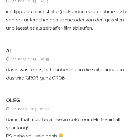
Januar 14, 2013 - 04:45
ich tippe du machst alle 3 sekunden ne aufnahme – z.b.
von der untergehenden sonne oder von den gezeiten –
und laesst es als zeitraffer-film ablaufen.
AL
Januar 15, 2013 - 00:35
das is was feines, bitte unbedingt in die seite einbauen.
das wird GROß ganz GROß
OLEG
Januar 16, 2013 - 01:27
damn! that must be a freekin cold room Mr. T-Shirt all
year long!
PS: haha you said penis