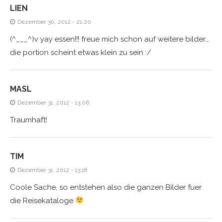
LIEN
Dezember 30, 2012 - 21:20
(^___^)v yay essen!!! freue mich schon auf weitere bilder…
die portion scheint etwas klein zu sein :/
MASL
Dezember 31, 2012 - 13:06
Traumhaft!
TIM
Dezember 31, 2012 - 13:18
Coole Sache, so entstehen also die ganzen Bilder fuer
die Reisekataloge