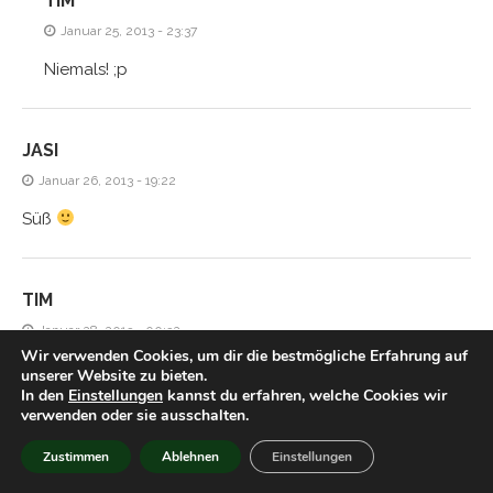
TIM
Januar 25, 2013 - 23:37
Niemals! ;p
JASI
Januar 26, 2013 - 19:22
Süß
TIM
Januar 28, 2013 - 00:32
Wir verwenden Cookies, um dir die bestmögliche Erfahrung auf
Hmm aber gegen ein gutes Licher kommt das doch nicht
unserer Website zu bieten.
In den
Einstellungen
kannst du erfahren, welche Cookies wir
an, oder?
verwenden oder sie ausschalten.
Zustimmen
Ablehnen
Einstellungen
HIACYNTA