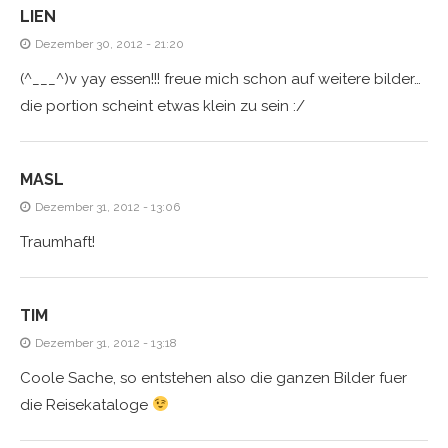
LIEN
Dezember 30, 2012 - 21:20
(^___^)v yay essen!!! freue mich schon auf weitere bilder…
die portion scheint etwas klein zu sein :/
MASL
Dezember 31, 2012 - 13:06
Traumhaft!
TIM
Dezember 31, 2012 - 13:18
Coole Sache, so entstehen also die ganzen Bilder fuer
die Reisekataloge