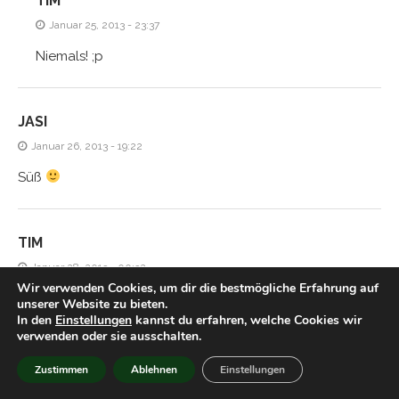
TIM
Januar 25, 2013 - 23:37
Niemals! ;p
JASI
Januar 26, 2013 - 19:22
Süß
TIM
Januar 28, 2013 - 00:32
Wir verwenden Cookies, um dir die bestmögliche Erfahrung auf
Hmm aber gegen ein gutes Licher kommt das doch nicht
unserer Website zu bieten.
In den
Einstellungen
kannst du erfahren, welche Cookies wir
an, oder?
verwenden oder sie ausschalten.
Zustimmen
Ablehnen
Einstellungen
HIACYNTA