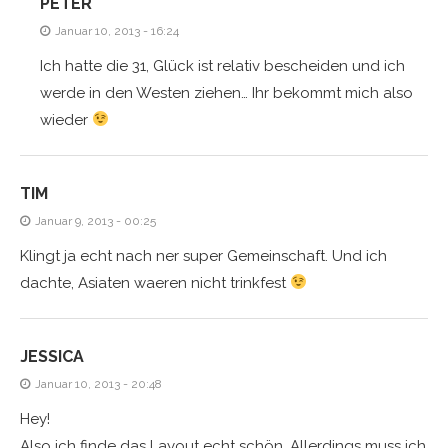
PETER
Januar 10, 2013 - 16:24
Ich hatte die 31, Glück ist relativ bescheiden und ich
werde in den Westen ziehen… Ihr bekommt mich also
wieder
TIM
Januar 9, 2013 - 00:25
Klingt ja echt nach ner super Gemeinschaft. Und ich
dachte, Asiaten waeren nicht trinkfest
JESSICA
Januar 10, 2013 - 20:48
Hey!
Also ich finde das Layout echt schön. Allerdings muss ich