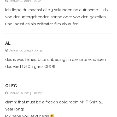
Januar 14, 2013 - 04:45
ich tippe du machst alle 3 sekunden ne aufnahme – z.b.
von der untergehenden sonne oder von den gezeiten –
und laesst es als zeitraffer-film ablaufen.
AL
Januar 15, 2013 - 00:35
das is was feines, bitte unbedingt in die seite einbauen.
das wird GROß ganz GROß
OLEG
Januar 16, 2013 - 01:27
damn! that must be a freekin cold room Mr. T-Shirt all
year long!
PS: haha you said penis