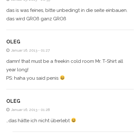
das is was feines, bitte unbedingt in die seite einbauen.
das wird GROß ganz GROß
OLEG
Januar 16, 2013 - 01:27
damn! that must be a freekin cold room Mr. T-Shirt all
year long!
PS: haha you said penis
OLEG
Januar 16, 2013 - 01:28
…das hätte ich nicht überlebt