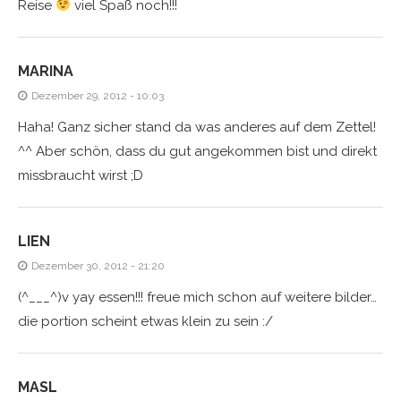
Reise
viel Spaß noch!!!
MARINA
Dezember 29, 2012 - 10:03
Haha! Ganz sicher stand da was anderes auf dem Zettel!
^^ Aber schön, dass du gut angekommen bist und direkt
missbraucht wirst ;D
LIEN
Dezember 30, 2012 - 21:20
(^___^)v yay essen!!! freue mich schon auf weitere bilder…
die portion scheint etwas klein zu sein :/
MASL