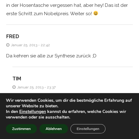
in der Hosentasche vergessen hat, aber hey! Das ist der
erste Schritt zum Nobelpreis. Weiter so!
FRED
Januar 25, 2013 - 22:42
Da kehren sie alle zur Synthese zurück ;D
TIM
Januar 25, 2013 - 23:37
Niemals! ;p
Wir verwenden Cookies, um dir die bestmögliche Erfahrung auf
unserer Website zu bieten.
In den
Einstellungen
kannst du erfahren, welche Cookies wir
verwenden oder sie ausschalten.
JASI
Zustimmen
Ablehnen
Einstellungen
Januar 26, 2013 - 19:22