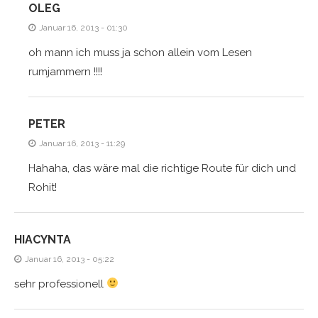
OLEG
Januar 16, 2013 - 01:30
oh mann ich muss ja schon allein vom Lesen
rumjammern !!!!
PETER
Januar 16, 2013 - 11:29
Hahaha, das wäre mal die richtige Route für dich und
Rohit!
HIACYNTA
Januar 16, 2013 - 05:22
sehr professionell