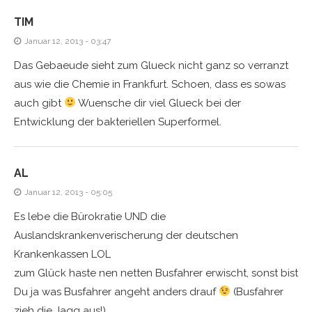
TIM
Januar 12, 2013 - 03:47
Das Gebaeude sieht zum Glueck nicht ganz so verranzt
aus wie die Chemie in Frankfurt. Schoen, dass es sowas
auch gibt
Wuensche dir viel Glueck bei der
Entwicklung der bakteriellen Superformel.
AL
Januar 12, 2013 - 05:05
Es lebe die Bürokratie UND die
Auslandskrankenverischerung der deutschen
Krankenkassen LOL
zum Glück haste nen netten Busfahrer erwischt, sonst bist
Du ja was Busfahrer angeht anders drauf
(Busfahrer
zieh die Jagg aus!)