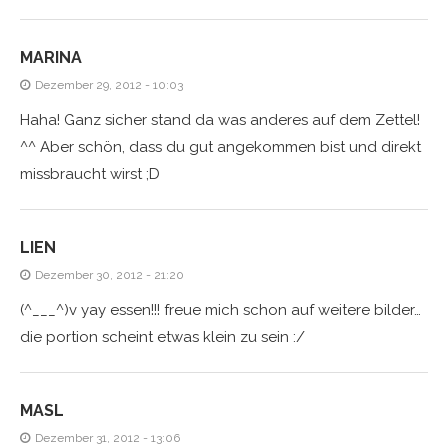
MARINA
Dezember 29, 2012 - 10:03
Haha! Ganz sicher stand da was anderes auf dem Zettel!
^^ Aber schön, dass du gut angekommen bist und direkt
missbraucht wirst ;D
LIEN
Dezember 30, 2012 - 21:20
(^___^)v yay essen!!! freue mich schon auf weitere bilder…
die portion scheint etwas klein zu sein :/
MASL
Dezember 31, 2012 - 13:06