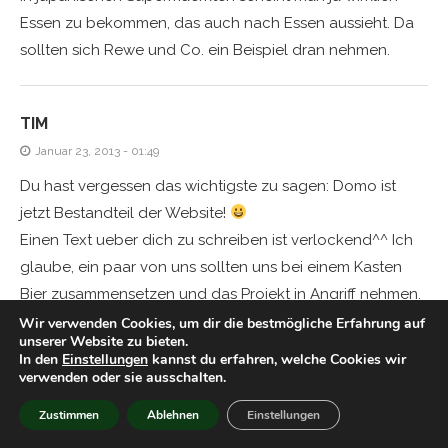
Essen zu bekommen, das auch nach Essen aussieht. Da
sollten sich Rewe und Co. ein Beispiel dran nehmen.
TIM
Januar 23, 2013 - 01:49
Du hast vergessen das wichtigste zu sagen: Domo ist
jetzt Bestandteil der Website!
Einen Text ueber dich zu schreiben ist verlockend^^ Ich
glaube, ein paar von uns sollten uns bei einem Kasten
Bier zusammensetzen und das Projekt in Angriff nehmen.
Leider habe ich keine Website, sodass du mich nicht
Wir verwenden Cookies, um dir die bestmögliche Erfahrung auf
unserer Website zu bieten.
featuren kannst. Die Sache mit dem oefter, aber weniger
In den
Einstellungen
kannst du erfahren, welche Cookies wir
Text posten find ich gut. Damit haeltst du mich zwar
verwenden oder sie ausschalten.
oefter, aber nicht so lange von der Arbeit ab.
Zustimmen
Ablehnen
Einstellungen