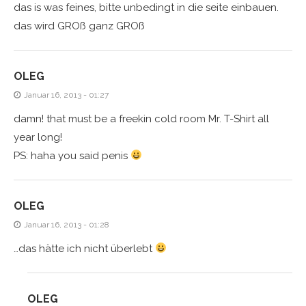
das is was feines, bitte unbedingt in die seite einbauen.
das wird GROß ganz GROß
OLEG
Januar 16, 2013 - 01:27
damn! that must be a freekin cold room Mr. T-Shirt all
year long!
PS: haha you said penis
OLEG
Januar 16, 2013 - 01:28
…das hätte ich nicht überlebt
OLEG