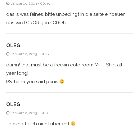
Januar 15, 2013 - 00:35
das is was feines, bitte unbedingt in die seite einbauen.
das wird GROß ganz GROß
OLEG
Januar 16, 2013 - 01:27
damn! that must be a freekin cold room Mr. T-Shirt all
year long!
PS: haha you said penis
OLEG
Januar 16, 2013 - 01:28
…das hätte ich nicht überlebt