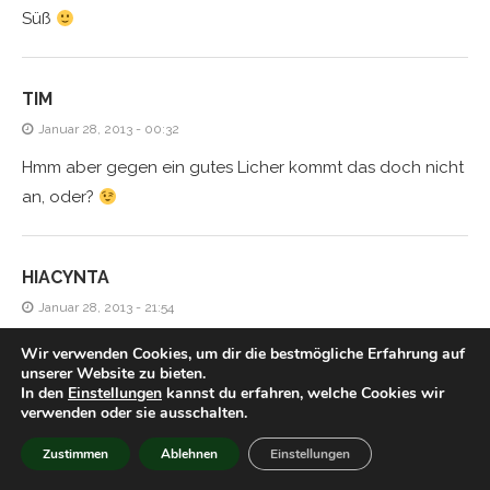
Süß
TIM
Januar 28, 2013 - 00:32
Hmm aber gegen ein gutes Licher kommt das doch nicht
an, oder?
HIACYNTA
Januar 28, 2013 - 21:54
der himmel sieht einfach super aus, ich kann mich gar
Wir verwenden Cookies, um dir die bestmögliche Erfahrung auf
unserer Website zu bieten.
nicht mehr erinnern, wann der hier das letzte mal so
In den
Einstellungen
kannst du erfahren, welche Cookies wir
aussah
verwenden oder sie ausschalten.
Zustimmen
Ablehnen
Einstellungen
PETER