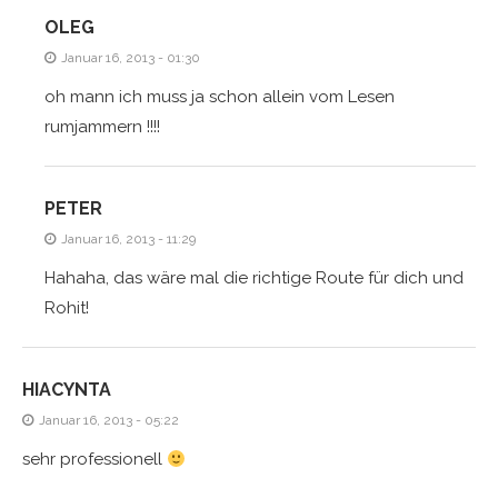
OLEG
Januar 16, 2013 - 01:30
oh mann ich muss ja schon allein vom Lesen
rumjammern !!!!
PETER
Januar 16, 2013 - 11:29
Hahaha, das wäre mal die richtige Route für dich und
Rohit!
HIACYNTA
Januar 16, 2013 - 05:22
sehr professionell