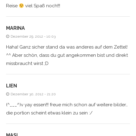
Reise
viel Spaß noch!!!
MARINA
Dezember 29, 2012 - 10:03
Haha! Ganz sicher stand da was anderes auf dem Zettel!
^^ Aber schön, dass du gut angekommen bist und direkt
missbraucht wirst ;D
LIEN
Dezember 30, 2012 - 21:20
(^___^)v yay essen!!! freue mich schon auf weitere bilder…
die portion scheint etwas klein zu sein :/
MASL