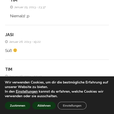
TIM
Januar 25, 2013 - 23:37
Niemals! ;p
JASI
Januar 26, 2013 - 19:22
Süß
TIM
Januar 28, 2013 - 00:32
Wir verwenden Cookies, um dir die bestmögliche Erfahrung auf
Hmm aber gegen ein gutes Licher kommt das doch nicht
unserer Website zu bieten.
In den
Einstellungen
kannst du erfahren, welche Cookies wir
an, oder?
verwenden oder sie ausschalten.
Zustimmen
Ablehnen
Einstellungen
HIACYNTA