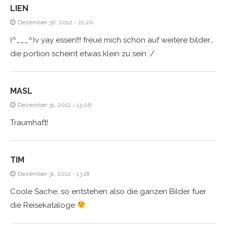
LIEN
Dezember 30, 2012 - 21:20
(^___^)v yay essen!!! freue mich schon auf weitere bilder…
die portion scheint etwas klein zu sein :/
MASL
Dezember 31, 2012 - 13:06
Traumhaft!
TIM
Dezember 31, 2012 - 13:18
Coole Sache, so entstehen also die ganzen Bilder fuer
die Reisekataloge