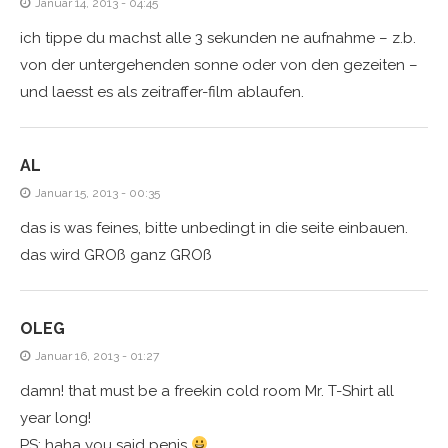
Januar 14, 2013 - 04:45
ich tippe du machst alle 3 sekunden ne aufnahme – z.b.
von der untergehenden sonne oder von den gezeiten –
und laesst es als zeitraffer-film ablaufen.
AL
Januar 15, 2013 - 00:35
das is was feines, bitte unbedingt in die seite einbauen.
das wird GROß ganz GROß
OLEG
Januar 16, 2013 - 01:27
damn! that must be a freekin cold room Mr. T-Shirt all
year long!
PS: haha you said penis