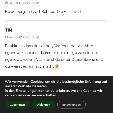
Januar 17, 2013 - 01:43
Heidelberg: -3 Grad, Schnee. Die Frisur sitzt.
TIM
Januar 17, 2013 - 01:51
Echt krass dass du schon 3 Wochen da bist. Aber
irgendwie scheinst du immer der einzige zu sein, der
irgendwo wohnt. Vllt. stehst du unter Quarantaene und
du weisst es nur noch nicht
Wir verwenden Cookies, um dir die bestmögliche Erfahrung auf
AL
unserer Website zu bieten.
In den
Einstellungen
kannst du erfahren, welche Cookies wir
Januar 17, 2013 - 03:00
verwenden oder sie ausschalten.
Ach Tim? bist Du´s??? maan ich denk alles wer klaut da
Zustimmen
Ablehnen
Einstellungen
immer den ersten Platz beim posten, auf Dich wäre ich