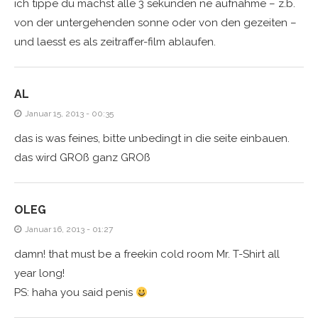
ich tippe du machst alle 3 sekunden ne aufnahme – z.b.
von der untergehenden sonne oder von den gezeiten –
und laesst es als zeitraffer-film ablaufen.
AL
Januar 15, 2013 - 00:35
das is was feines, bitte unbedingt in die seite einbauen.
das wird GROß ganz GROß
OLEG
Januar 16, 2013 - 01:27
damn! that must be a freekin cold room Mr. T-Shirt all
year long!
PS: haha you said penis