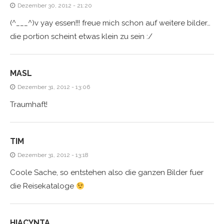
Dezember 30, 2012 - 21:20
(^___^)v yay essen!!! freue mich schon auf weitere bilder…
die portion scheint etwas klein zu sein :/
MASL
Dezember 31, 2012 - 13:06
Traumhaft!
TIM
Dezember 31, 2012 - 13:18
Coole Sache, so entstehen also die ganzen Bilder fuer
die Reisekataloge
HIACYNTA