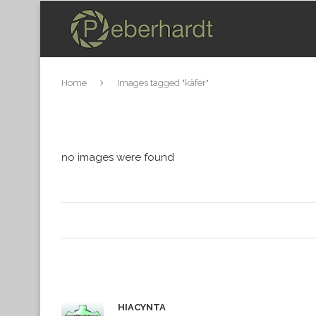
Home
Images tagged "käfer"
no images were found
HIACYNTA