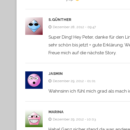
S.GÜNTHER
Dezember 28, 2012 - 09:47
Super Ding! Hey Peter, danke für den Li
sehr schön bis jetzt + gute Erklärung. We
Freue mich auf die nächste Story.
JASMIN
Dezember 29, 2012 - 01:01
Wahnsinn ich fühl mich grad als mach i
MARINA
Dezember 29, 2012 - 10:03
Haha! Ganz sicher stand da was anderes