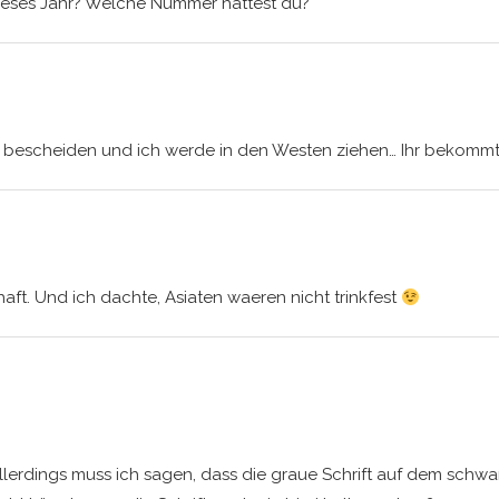
ieses Jahr? Welche Nummer hattest du?
lativ bescheiden und ich werde in den Westen ziehen… Ihr bekomm
aft. Und ich dachte, Asiaten waeren nicht trinkfest
Allerdings muss ich sagen, dass die graue Schrift auf dem sch