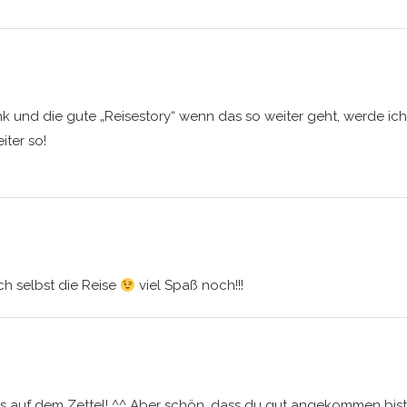
nk und die gute „Reisestory“ wenn das so weiter geht, werde ich 
iter so!
ch selbst die Reise
viel Spaß noch!!!
 auf dem Zettel! ^^ Aber schön, dass du gut angekommen bist u