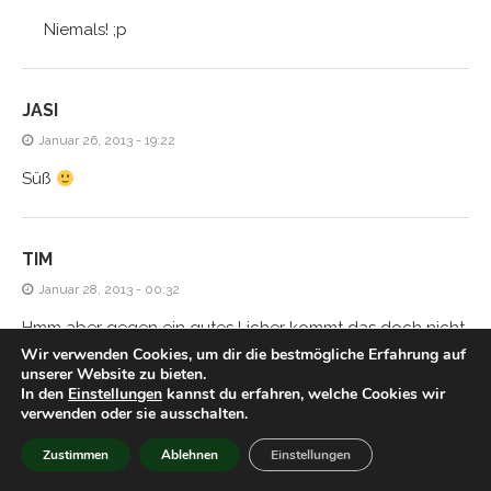
Niemals! ;p
JASI
Januar 26, 2013 - 19:22
Süß
TIM
Januar 28, 2013 - 00:32
Hmm aber gegen ein gutes Licher kommt das doch nicht
Wir verwenden Cookies, um dir die bestmögliche Erfahrung auf
an, oder?
unserer Website zu bieten.
In den
Einstellungen
kannst du erfahren, welche Cookies wir
verwenden oder sie ausschalten.
HIACYNTA
Zustimmen
Ablehnen
Einstellungen
Januar 28, 2013 - 21:54