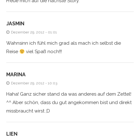
Freue mich auf die nächste Story.
JASMIN
Dezember 29, 2012 - 01:01
Wahnsinn ich fühl mich grad als mach ich selbst die
Reise
viel Spaß noch!!!
MARINA
Dezember 29, 2012 - 10:03
Haha! Ganz sicher stand da was anderes auf dem Zettel!
^^ Aber schön, dass du gut angekommen bist und direkt
missbraucht wirst ;D
LIEN