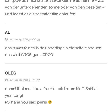
ich tippe du machst alle 3 sekunden ne aufnahme – z.b.
von der untergehenden sonne oder von den gezeiten –
und laesst es als zeitraffer-film ablaufen.
AL
Januar 15, 2013 - 00:35
das is was feines, bitte unbedingt in die seite einbauen.
das wird GROß ganz GROß
OLEG
Januar 16, 2013 - 01:27
damn! that must be a freekin cold room Mr. T-Shirt all
year long!
PS: haha you said penis