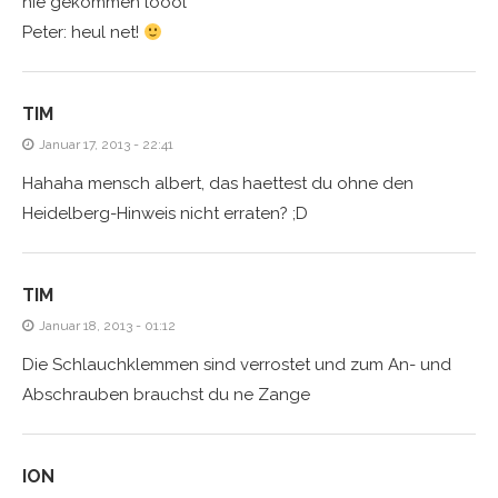
nie gekommen loool
Peter: heul net!
TIM
Januar 17, 2013 - 22:41
Hahaha mensch albert, das haettest du ohne den
Heidelberg-Hinweis nicht erraten? ;D
TIM
Januar 18, 2013 - 01:12
Die Schlauchklemmen sind verrostet und zum An- und
Abschrauben brauchst du ne Zange
ION