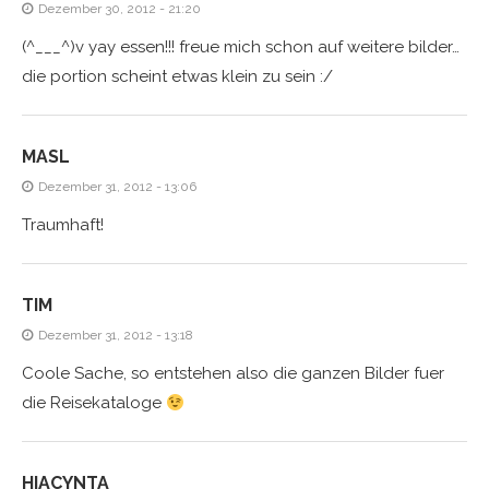
Dezember 30, 2012 - 21:20
(^___^)v yay essen!!! freue mich schon auf weitere bilder…
die portion scheint etwas klein zu sein :/
MASL
Dezember 31, 2012 - 13:06
Traumhaft!
TIM
Dezember 31, 2012 - 13:18
Coole Sache, so entstehen also die ganzen Bilder fuer
die Reisekataloge
HIACYNTA