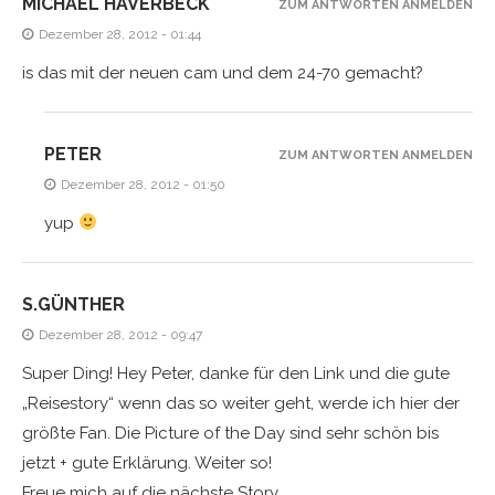
MICHAEL HAVERBECK
ZUM ANTWORTEN ANMELDEN
Dezember 28, 2012 - 01:44
is das mit der neuen cam und dem 24-70 gemacht?
PETER
ZUM ANTWORTEN ANMELDEN
Dezember 28, 2012 - 01:50
yup
S.GÜNTHER
Dezember 28, 2012 - 09:47
Super Ding! Hey Peter, danke für den Link und die gute
„Reisestory“ wenn das so weiter geht, werde ich hier der
größte Fan. Die Picture of the Day sind sehr schön bis
jetzt + gute Erklärung. Weiter so!
Freue mich auf die nächste Story.