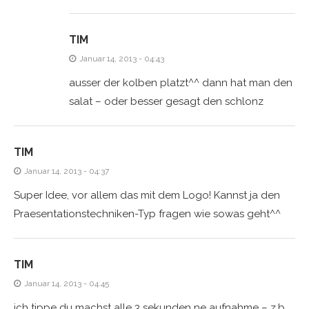
TIM
Januar 14, 2013 - 04:43
ausser der kolben platzt^^ dann hat man den
salat – oder besser gesagt den schlonz
TIM
Januar 14, 2013 - 04:37
Super Idee, vor allem das mit dem Logo! Kannst ja den
Praesentationstechniken-Typ fragen wie sowas geht^^
TIM
Januar 14, 2013 - 04:45
ich tippe du machst alle 3 sekunden ne aufnahme – z.b.