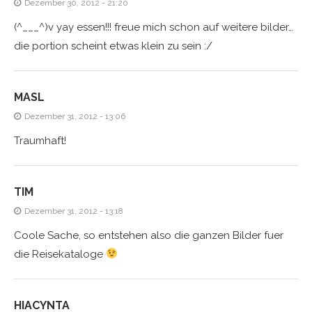
Dezember 30, 2012 - 21:20
(^___^)v yay essen!!! freue mich schon auf weitere bilder…
die portion scheint etwas klein zu sein :/
MASL
Dezember 31, 2012 - 13:06
Traumhaft!
TIM
Dezember 31, 2012 - 13:18
Coole Sache, so entstehen also die ganzen Bilder fuer
die Reisekataloge
HIACYNTA