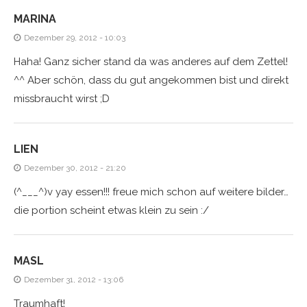
MARINA
Dezember 29, 2012 - 10:03
Haha! Ganz sicher stand da was anderes auf dem Zettel!
^^ Aber schön, dass du gut angekommen bist und direkt
missbraucht wirst ;D
LIEN
Dezember 30, 2012 - 21:20
(^___^)v yay essen!!! freue mich schon auf weitere bilder…
die portion scheint etwas klein zu sein :/
MASL
Dezember 31, 2012 - 13:06
Traumhaft!