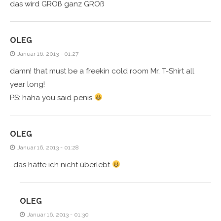
das wird GROß ganz GROß
OLEG
Januar 16, 2013 - 01:27
damn! that must be a freekin cold room Mr. T-Shirt all
year long!
PS: haha you said penis
OLEG
Januar 16, 2013 - 01:28
…das hätte ich nicht überlebt
OLEG
Januar 16, 2013 - 01:30