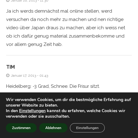
Januar 16, 2013 - 11:30
Ja ich werds demnächst mal online stellen, werd
versuchen da noch mehr zu machen und nen richtige
video über Japan draus zu machen, aber ich weiss net
ob ich dafür genug material zusammenbekomme und
vor allem genug Zeit hab.
TIM
Januar 17, 2013 - 01:43
Heidelberg: -3 Grad, Schnee. Die Frisur sitzt.
Wir verwenden Cookies, um dir die bestmögliche Erfahrung auf
unserer Website zu bieten.
TIM
In den
Einstellungen
kannst du erfahren, welche Cookies wir
verwenden oder sie ausschalten.
Januar 17, 2013 - 01:51
Echt krass dass du schon 3 Wochen da bist. Aber
Zustimmen
Ablehnen
Einstellungen
irgendwie scheinst du immer der einzige zu sein, der