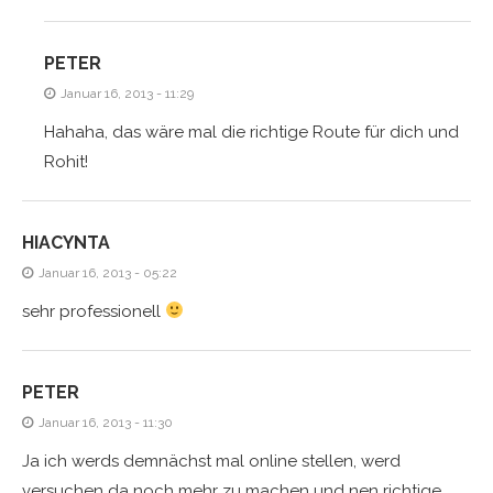
PETER
Januar 16, 2013 - 11:29
Hahaha, das wäre mal die richtige Route für dich und
Rohit!
HIACYNTA
Januar 16, 2013 - 05:22
sehr professionell
PETER
Januar 16, 2013 - 11:30
Ja ich werds demnächst mal online stellen, werd
versuchen da noch mehr zu machen und nen richtige