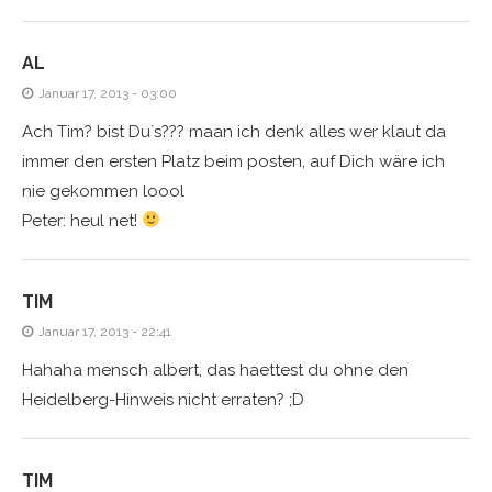
AL
Januar 17, 2013 - 03:00
Ach Tim? bist Du´s??? maan ich denk alles wer klaut da
immer den ersten Platz beim posten, auf Dich wäre ich
nie gekommen loool
Peter: heul net!
TIM
Januar 17, 2013 - 22:41
Hahaha mensch albert, das haettest du ohne den
Heidelberg-Hinweis nicht erraten? ;D
TIM