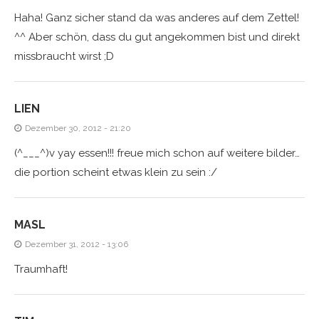
Haha! Ganz sicher stand da was anderes auf dem Zettel!
^^ Aber schön, dass du gut angekommen bist und direkt
missbraucht wirst ;D
LIEN
Dezember 30, 2012 - 21:20
(^___^)v yay essen!!! freue mich schon auf weitere bilder…
die portion scheint etwas klein zu sein :/
MASL
Dezember 31, 2012 - 13:06
Traumhaft!