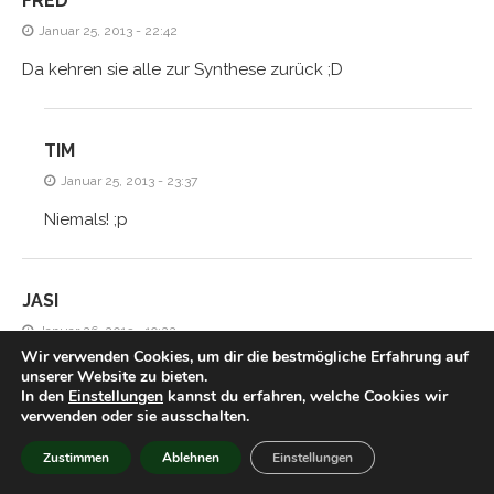
FRED
Januar 25, 2013 - 22:42
Da kehren sie alle zur Synthese zurück ;D
TIM
Januar 25, 2013 - 23:37
Niemals! ;p
JASI
Januar 26, 2013 - 19:22
Wir verwenden Cookies, um dir die bestmögliche Erfahrung auf
Süß
unserer Website zu bieten.
In den
Einstellungen
kannst du erfahren, welche Cookies wir
verwenden oder sie ausschalten.
TIM
Zustimmen
Ablehnen
Einstellungen
Januar 28, 2013 - 00:32