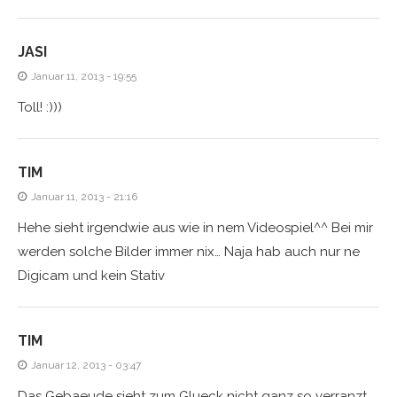
JASI
Januar 11, 2013 - 19:55
Toll! :)))
TIM
Januar 11, 2013 - 21:16
Hehe sieht irgendwie aus wie in nem Videospiel^^ Bei mir
werden solche Bilder immer nix… Naja hab auch nur ne
Digicam und kein Stativ
TIM
Januar 12, 2013 - 03:47
Das Gebaeude sieht zum Glueck nicht ganz so verranzt