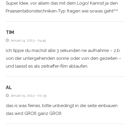
Super Idee, vor allem das mit dem Logo! Kannst ja den
Praesentationstechniken-Typ fragen wie sowas geht^^
TIM
Januar 14, 2013 - 04:45
ich tippe du machst alle 3 sekunden ne aufnahme – z.b.
von der untergehenden sonne oder von den gezeiten –
und laesst es als zeitraffer-film ablaufen.
AL
Januar 15, 2013 - 00:35
das is was feines, bitte unbedingt in die seite einbauen.
das wird GROß ganz GROß