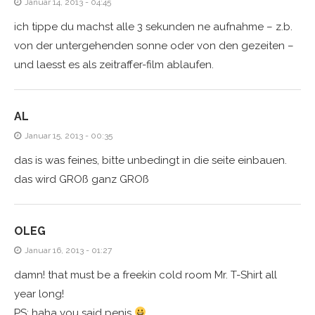
Januar 14, 2013 - 04:45
ich tippe du machst alle 3 sekunden ne aufnahme – z.b.
von der untergehenden sonne oder von den gezeiten –
und laesst es als zeitraffer-film ablaufen.
AL
Januar 15, 2013 - 00:35
das is was feines, bitte unbedingt in die seite einbauen.
das wird GROß ganz GROß
OLEG
Januar 16, 2013 - 01:27
damn! that must be a freekin cold room Mr. T-Shirt all
year long!
PS: haha you said penis