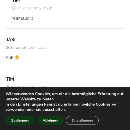
TIM
Januar 25, 2013 - 23:37
Niemals! ;p
JASI
Januar 26, 2013 - 19:22
Süß
TIM
Januar 28, 2013 - 00:32
Wir verwenden Cookies, um dir die bestmögliche Erfahrung auf
Hmm aber gegen ein gutes Licher kommt das doch nicht
unserer Website zu bieten.
In den
Einstellungen
kannst du erfahren, welche Cookies wir
an, oder?
verwenden oder sie ausschalten.
Zustimmen
Ablehnen
Einstellungen
HIACYNTA