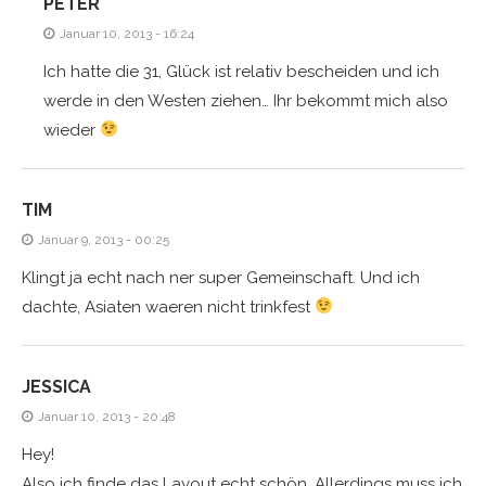
PETER
Januar 10, 2013 - 16:24
Ich hatte die 31, Glück ist relativ bescheiden und ich
werde in den Westen ziehen… Ihr bekommt mich also
wieder
TIM
Januar 9, 2013 - 00:25
Klingt ja echt nach ner super Gemeinschaft. Und ich
dachte, Asiaten waeren nicht trinkfest
JESSICA
Januar 10, 2013 - 20:48
Hey!
Also ich finde das Layout echt schön. Allerdings muss ich