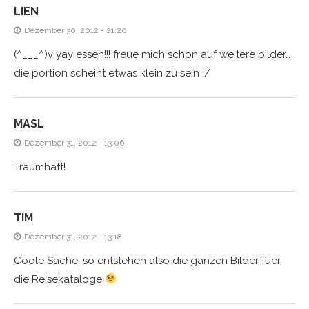
LIEN
Dezember 30, 2012 - 21:20
(^___^)v yay essen!!! freue mich schon auf weitere bilder…
die portion scheint etwas klein zu sein :/
MASL
Dezember 31, 2012 - 13:06
Traumhaft!
TIM
Dezember 31, 2012 - 13:18
Coole Sache, so entstehen also die ganzen Bilder fuer
die Reisekataloge