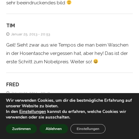
sehr beeindruckendes bild
TIM
Januar 25, 2013 - 20:53
Geil! Sieht zwar aus wie Tempos die man beim Waschen
in der Hosentasche vergessen hat, aber hey! Das ist der
erste Schritt zum Nobelpreis. Weiter so!
FRED
Januar 25, 2013 - 22:42
Wir verwenden Cookies, um dir die bestmögliche Erfahrung auf
Da kehren sie alle zur Synthese zurück ;D
unserer Website zu bieten.
In den
Einstellungen
kannst du erfahren, welche Cookies wir
verwenden oder sie ausschalten.
TIM
Zustimmen
Ablehnen
Einstellungen
Januar 25, 2013 - 23:37