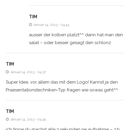
TIM
Januar 14, 2013 - 04:43
ausser der kolben platzt^^ dann hat man den
salat – oder besser gesagt den schlonz
TIM
Januar 14, 2013 - 04:37
Super Idee, vor allem das mit dem Logo! Kannst ja den
Praesentationstechniken-Typ fragen wie sowas geht^^
TIM
Januar 14, 2013 - 04:45
ich tippe du machst alle 3 sekunden ne aufnahme – z.b.