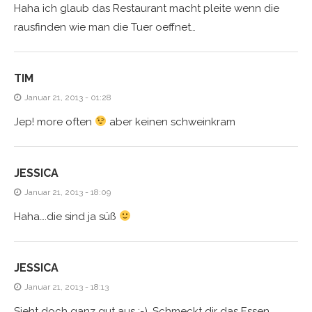
Haha ich glaub das Restaurant macht pleite wenn die
rausfinden wie man die Tuer oeffnet…
TIM
Januar 21, 2013 - 01:28
Jep! more often
aber keinen schweinkram
JESSICA
Januar 21, 2013 - 18:09
Haha….die sind ja süß
JESSICA
Januar 21, 2013 - 18:13
Sieht doch ganz gut aus ;-). Schmeckt dir das Essen