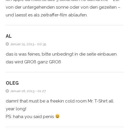
von der untergehenden sonne oder von den gezeiten –
und laesst es als zeitraffer-film ablaufen.
AL
Januar 15, 2013 - 00:35
das is was feines, bitte unbedingt in die seite einbauen.
das wird GROß ganz GROß
OLEG
Januar 16, 2013 - 01:27
damn! that must be a freekin cold room Mr. T-Shirt all
year long!
PS: haha you said penis