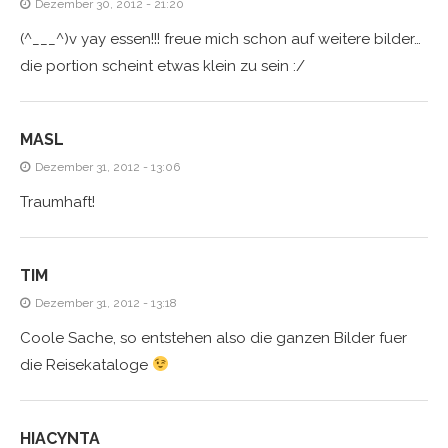
Dezember 30, 2012 - 21:20
(^___^)v yay essen!!! freue mich schon auf weitere bilder…
die portion scheint etwas klein zu sein :/
MASL
Dezember 31, 2012 - 13:06
Traumhaft!
TIM
Dezember 31, 2012 - 13:18
Coole Sache, so entstehen also die ganzen Bilder fuer
die Reisekataloge
HIACYNTA