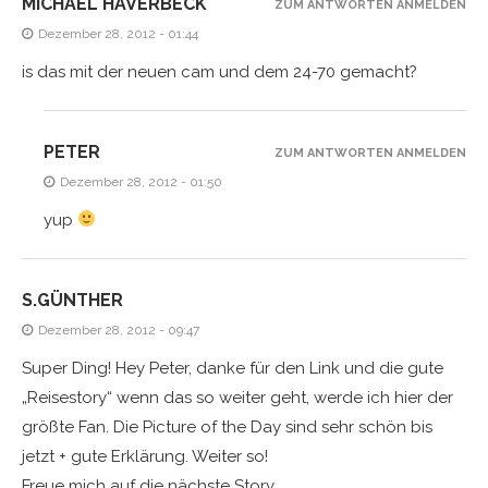
MICHAEL HAVERBECK
ZUM ANTWORTEN ANMELDEN
Dezember 28, 2012 - 01:44
is das mit der neuen cam und dem 24-70 gemacht?
PETER
ZUM ANTWORTEN ANMELDEN
Dezember 28, 2012 - 01:50
yup
S.GÜNTHER
Dezember 28, 2012 - 09:47
Super Ding! Hey Peter, danke für den Link und die gute
„Reisestory“ wenn das so weiter geht, werde ich hier der
größte Fan. Die Picture of the Day sind sehr schön bis
jetzt + gute Erklärung. Weiter so!
Freue mich auf die nächste Story.