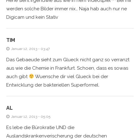
Hehe sieht irgendwie aus wie in nem Videospiel^^ Bei mir
werden solche Bilder immer nix… Naja hab auch nur ne
Digicam und kein Stativ
TIM
Januar 12, 2013 - 03:47
Das Gebaeude sieht zum Glueck nicht ganz so verranzt
aus wie die Chemie in Frankfurt. Schoen, dass es sowas
auch gibt
Wuensche dir viel Glueck bei der
Entwicklung der bakteriellen Superformel.
AL
Januar 12, 2013 - 05:05
Es lebe die Bürokratie UND die
Auslandskrankenverischerung der deutschen