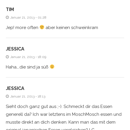
TIM
Januar 21, 2013 - 01:28
Jep! more often
aber keinen schweinkram
JESSICA
Januar 21, 2013 - 18:09
Haha….die sind ja süß
JESSICA
Januar 21, 2013 - 18:13
Sieht doch ganz gut aus ;-). Schmeckt dir das Essen
generell da? Ich war letztens im MoschMosch essen und
musste direkt an dich denken. Kann man das mit dem
original japanischen Essen vergleichen? LG