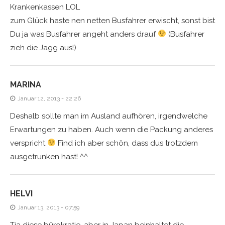
Krankenkassen LOL
zum Glück haste nen netten Busfahrer erwischt, sonst bist
Du ja was Busfahrer angeht anders drauf
(Busfahrer
zieh die Jagg aus!)
MARINA
Januar 12, 2013 - 22:26
Deshalb sollte man im Ausland aufhören, irgendwelche
Erwartungen zu haben. Auch wenn die Packung anderes
verspricht
Find ich aber schön, dass dus trotzdem
ausgetrunken hast! ^^
HELVI
Januar 13, 2013 - 07:59
Tja diese bürokratie, aber in Japan beinhaltet die