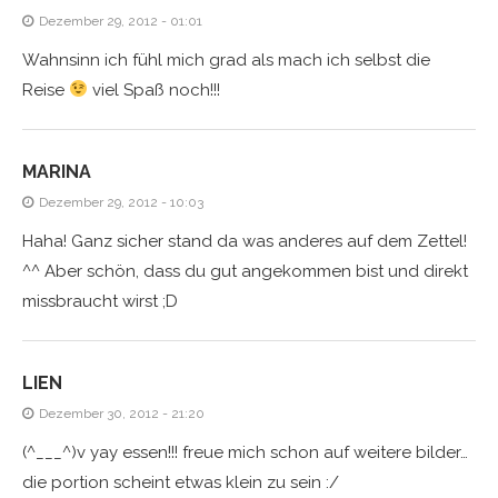
Dezember 29, 2012 - 01:01
Wahnsinn ich fühl mich grad als mach ich selbst die
Reise
viel Spaß noch!!!
MARINA
Dezember 29, 2012 - 10:03
Haha! Ganz sicher stand da was anderes auf dem Zettel!
^^ Aber schön, dass du gut angekommen bist und direkt
missbraucht wirst ;D
LIEN
Dezember 30, 2012 - 21:20
(^___^)v yay essen!!! freue mich schon auf weitere bilder…
die portion scheint etwas klein zu sein :/