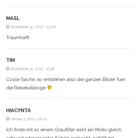
MASL
Dezember 31, 2012 - 13:06
Traumhaft!
TIM
Dezember 31, 2012 - 13:18
Coole Sache, so entstehen also die ganzen Bilder fuer
die Reisekataloge
HIACYNTA
Januar 3, 2013 - 00:11
Ich finde mit so einem Graufilter wirkt ein Motiv gleich
sehr viel interessanter. Schön gemacht, gefällt mir