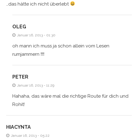
…das hätte ich nicht überlebt
OLEG
Januar 16, 2013 - 01:30
oh mann ich muss ja schon allein vom Lesen
rumjammern !!!!
PETER
Januar 16, 2013 - 11:29
Hahaha, das wäre mal die richtige Route für dich und
Rohit!
HIACYNTA
Januar 16, 2013 - 05:22