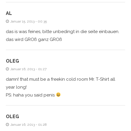
AL
Januar 15, 2013 - 00:35
das is was feines, bitte unbedingt in die seite einbauen.
das wird GROß ganz GROß
OLEG
Januar 16, 2013 - 01:27
damn! that must be a freekin cold room Mr. T-Shirt all
year long!
PS: haha you said penis
OLEG
Januar 16, 2013 - 01:28