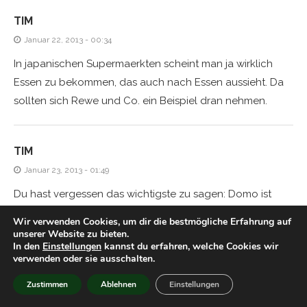
TIM
Januar 22, 2013 - 00:34
In japanischen Supermaerkten scheint man ja wirklich
Essen zu bekommen, das auch nach Essen aussieht. Da
sollten sich Rewe und Co. ein Beispiel dran nehmen.
TIM
Januar 23, 2013 - 01:49
Du hast vergessen das wichtigste zu sagen: Domo ist
jetzt Bestandteil der Website!
Wir verwenden Cookies, um dir die bestmögliche Erfahrung auf
Einen Text ueber dich zu schreiben ist verlockend^^ Ich
unserer Website zu bieten.
In den
Einstellungen
kannst du erfahren, welche Cookies wir
glaube, ein paar von uns sollten uns bei einem Kasten
verwenden oder sie ausschalten.
Bier zusammensetzen und das Projekt in Angriff nehmen.
Zustimmen
Ablehnen
Einstellungen
Leider habe ich keine Website, sodass du mich nicht
featuren kannst. Die Sache mit dem oefter, aber weniger