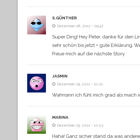
S.GÜNTHER
Dezember 28, 2012 - 09:47
Super Ding! Hey Peter, danke für den Li
sehr schön bis jetzt + gute Erklärung. We
Freue mich auf die nächste Story.
JASMIN
Dezember 29, 2012 - 01:01
Wahnsinn ich fühl mich grad als mach i
MARINA
Dezember 29, 2012 - 10:03
Haha! Ganz sicher stand da was anderes