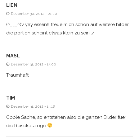
LIEN
Dezember 30, 2012 - 21:20
(^___^)v yay essen!!! freue mich schon auf weitere bilder…
die portion scheint etwas klein zu sein :/
MASL
Dezember 31, 2012 - 13:06
Traumhaft!
TIM
Dezember 31, 2012 - 13:18
Coole Sache, so entstehen also die ganzen Bilder fuer
die Reisekataloge