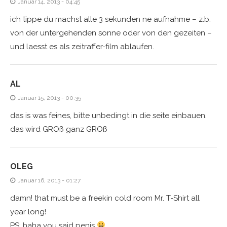
Januar 14, 2013 - 04:45
ich tippe du machst alle 3 sekunden ne aufnahme – z.b.
von der untergehenden sonne oder von den gezeiten –
und laesst es als zeitraffer-film ablaufen.
AL
Januar 15, 2013 - 00:35
das is was feines, bitte unbedingt in die seite einbauen.
das wird GROß ganz GROß
OLEG
Januar 16, 2013 - 01:27
damn! that must be a freekin cold room Mr. T-Shirt all
year long!
PS: haha you said penis