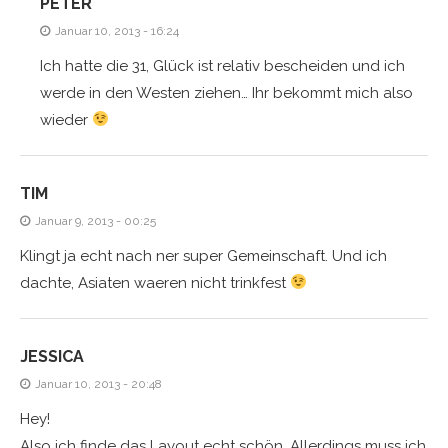
PETER
Januar 10, 2013 - 16:24
Ich hatte die 31, Glück ist relativ bescheiden und ich
werde in den Westen ziehen… Ihr bekommt mich also
wieder
TIM
Januar 9, 2013 - 00:25
Klingt ja echt nach ner super Gemeinschaft. Und ich
dachte, Asiaten waeren nicht trinkfest
JESSICA
Januar 10, 2013 - 20:48
Hey!
Also ich finde das Layout echt schön. Allerdings muss ich