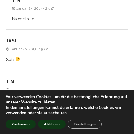
TIM
Januar 25, 2013 - 23:37
Niemals! ;p
JASI
Januar 26, 2013 - 19:22
Süß
TIM
Januar 28, 2013 - 00:32
Wir verwenden Cookies, um dir die bestmögliche Erfahrung auf
Hmm aber gegen ein gutes Licher kommt das doch nicht
unserer Website zu bieten.
In den
Einstellungen
kannst du erfahren, welche Cookies wir
an, oder?
verwenden oder sie ausschalten.
Zustimmen
Ablehnen
Einstellungen
HIACYNTA