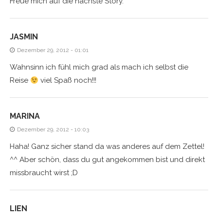
Freue mich auf die nächste Story.
JASMIN
Dezember 29, 2012 - 01:01
Wahnsinn ich fühl mich grad als mach ich selbst die
Reise
viel Spaß noch!!!
MARINA
Dezember 29, 2012 - 10:03
Haha! Ganz sicher stand da was anderes auf dem Zettel!
^^ Aber schön, dass du gut angekommen bist und direkt
missbraucht wirst ;D
LIEN