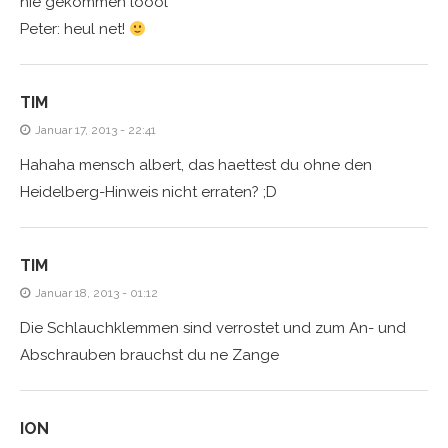
nie gekommen loool
Peter: heul net!
TIM
Januar 17, 2013 - 22:41
Hahaha mensch albert, das haettest du ohne den
Heidelberg-Hinweis nicht erraten? ;D
TIM
Januar 18, 2013 - 01:12
Die Schlauchklemmen sind verrostet und zum An- und
Abschrauben brauchst du ne Zange
ION