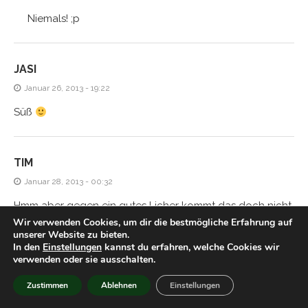
Niemals! ;p
JASI
Januar 26, 2013 - 19:22
Süß
TIM
Januar 28, 2013 - 00:32
Hmm aber gegen ein gutes Licher kommt das doch nicht
Wir verwenden Cookies, um dir die bestmögliche Erfahrung auf
an, oder?
unserer Website zu bieten.
In den
Einstellungen
kannst du erfahren, welche Cookies wir
verwenden oder sie ausschalten.
HIACYNTA
Zustimmen
Ablehnen
Einstellungen
Januar 28, 2013 - 21:54