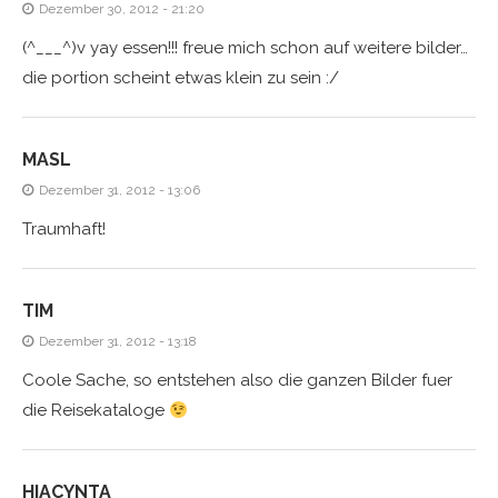
Dezember 30, 2012 - 21:20
(^___^)v yay essen!!! freue mich schon auf weitere bilder…
die portion scheint etwas klein zu sein :/
MASL
Dezember 31, 2012 - 13:06
Traumhaft!
TIM
Dezember 31, 2012 - 13:18
Coole Sache, so entstehen also die ganzen Bilder fuer
die Reisekataloge
HIACYNTA