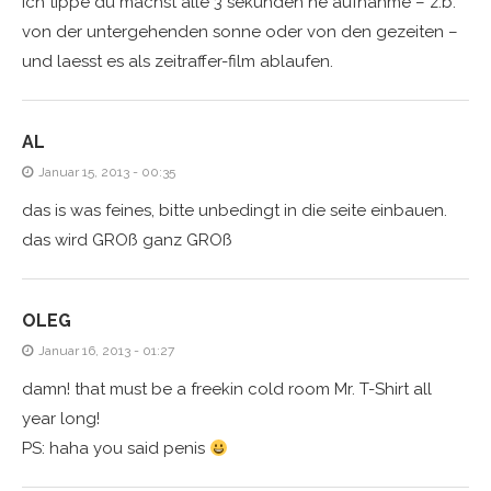
ich tippe du machst alle 3 sekunden ne aufnahme – z.b.
von der untergehenden sonne oder von den gezeiten –
und laesst es als zeitraffer-film ablaufen.
AL
Januar 15, 2013 - 00:35
das is was feines, bitte unbedingt in die seite einbauen.
das wird GROß ganz GROß
OLEG
Januar 16, 2013 - 01:27
damn! that must be a freekin cold room Mr. T-Shirt all
year long!
PS: haha you said penis