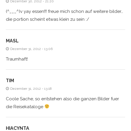
Dezember 30, 2012 - 21:20
(^___^)v yay essen!!! freue mich schon auf weitere bilder…
die portion scheint etwas klein zu sein :/
MASL
Dezember 31, 2012 - 13:06
Traumhaft!
TIM
Dezember 31, 2012 - 13:18
Coole Sache, so entstehen also die ganzen Bilder fuer
die Reisekataloge
HIACYNTA