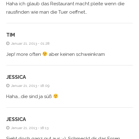
Haha ich glaub das Restaurant macht pleite wenn die
rausfinden wie man die Tuer oeffnet…
TIM
Januar 21, 2013 - 01:28
Jep! more often
aber keinen schweinkram
JESSICA
Januar 21, 2013 - 18:09
Haha….die sind ja süß
JESSICA
Januar 21, 2013 - 18:13
Sieht doch ganz gut aus ;-). Schmeckt dir das Essen