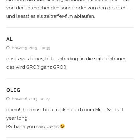
von der untergehenden sonne oder von den gezeiten –
und laesst es als zeitraffer-film ablaufen.
AL
Januar 15, 2013 - 00:35
das is was feines, bitte unbedingt in die seite einbauen.
das wird GROß ganz GROß
OLEG
Januar 16, 2013 - 01:27
damn! that must be a freekin cold room Mr. T-Shirt all
year long!
PS: haha you said penis