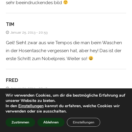
sehr beeindruckendes bild
TIM
Januar 25, 2013 - 20:53
Geil! Sieht zwar aus wie Tempos die man beim Waschen
in der Hosentasche vergessen hat, aber hey! Das ist der
erste Schritt zum Nobelpreis. Weiter so!
FRED
Januar 25, 2013 - 22:42
Wir verwenden Cookies, um dir die bestmögliche Erfahrung auf
Da kehren sie alle zur Synthese zurück ;D
unserer Website zu bieten.
In den
Einstellungen
kannst du erfahren, welche Cookies wir
verwenden oder sie ausschalten.
TIM
Zustimmen
Ablehnen
Einstellungen
Januar 25, 2013 - 23:37