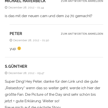
MICHAEL HAVERBECK
ZUM ANTWORTEN ANMELDEN
Dezember 28, 2012 - 01:44
is das mit der neuen cam und dem 24-70 gemacht?
PETER
ZUM ANTWORTEN ANMELDEN
Dezember 28, 2012 - 01:50
yup
S.GÜNTHER
Dezember 28, 2012 - 09:47
Super Ding! Hey Peter, danke für den Link und die gute
„Reisestory“ wenn das so weiter geht, werde ich hier der
größte Fan. Die Picture of the Day sind sehr schön bis
jetzt + gute Erklärung. Weiter so!
Freue mich auf die nächste Story.