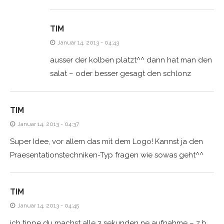
TIM
Januar 14, 2013 - 04:43
ausser der kolben platzt^^ dann hat man den
salat – oder besser gesagt den schlonz
TIM
Januar 14, 2013 - 04:37
Super Idee, vor allem das mit dem Logo! Kannst ja den
Praesentationstechniken-Typ fragen wie sowas geht^^
TIM
Januar 14, 2013 - 04:45
ich tippe du machst alle 3 sekunden ne aufnahme – z.b.