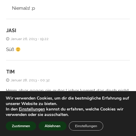
Niemals! ;p
JASI
Januar 26, 2013 - 19:22
Süß
TIM
Januar 28, 2013 - 00:32
Hmm aber gegen ein gutes Licher kommt das doch nicht
Wir verwenden Cookies, um dir die bestmögliche Erfahrung auf
an, oder?
unserer Website zu bieten.
In den
Einstellungen
kannst du erfahren, welche Cookies wir
verwenden oder sie ausschalten.
HIACYNTA
Zustimmen
Ablehnen
Einstellungen
Januar 28, 2013 - 21:54