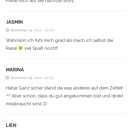
Freue mich auf die nächste Story.
JASMIN
Dezember 29, 2012 - 01:01
Wahnsinn ich fühl mich grad als mach ich selbst die
Reise
viel Spaß noch!!!
MARINA
Dezember 29, 2012 - 10:03
Haha! Ganz sicher stand da was anderes auf dem Zettel!
^^ Aber schön, dass du gut angekommen bist und direkt
missbraucht wirst ;D
LIEN