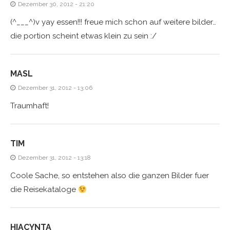
Dezember 30, 2012 - 21:20
(^___^)v yay essen!!! freue mich schon auf weitere bilder…
die portion scheint etwas klein zu sein :/
MASL
Dezember 31, 2012 - 13:06
Traumhaft!
TIM
Dezember 31, 2012 - 13:18
Coole Sache, so entstehen also die ganzen Bilder fuer
die Reisekataloge
HIACYNTA