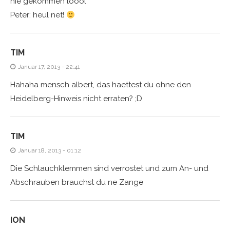
nie gekommen loool
Peter: heul net!
TIM
Januar 17, 2013 - 22:41
Hahaha mensch albert, das haettest du ohne den
Heidelberg-Hinweis nicht erraten? ;D
TIM
Januar 18, 2013 - 01:12
Die Schlauchklemmen sind verrostet und zum An- und
Abschrauben brauchst du ne Zange
ION