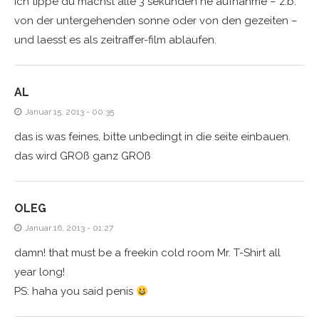
ich tippe du machst alle 3 sekunden ne aufnahme – z.b.
von der untergehenden sonne oder von den gezeiten –
und laesst es als zeitraffer-film ablaufen.
AL
Januar 15, 2013 - 00:35
das is was feines, bitte unbedingt in die seite einbauen.
das wird GROß ganz GROß
OLEG
Januar 16, 2013 - 01:27
damn! that must be a freekin cold room Mr. T-Shirt all
year long!
PS: haha you said penis