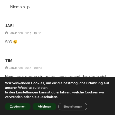
Niemals! ;p
JASI
Januar 26, 2013 - 19:22
Süß
TIM
Januar 28, 2013 - 00:32
Hmm aber gegen ein gutes Licher kommt das doch nicht
Wir verwenden Cookies, um dir die bestmögliche Erfahrung auf
an, oder?
unserer Website zu bieten.
In den
Einstellungen
kannst du erfahren, welche Cookies wir
verwenden oder sie ausschalten.
HIACYNTA
Zustimmen
Ablehnen
Einstellungen
Januar 28, 2013 - 21:54