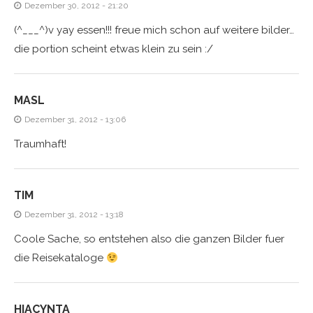
Dezember 30, 2012 - 21:20
(^___^)v yay essen!!! freue mich schon auf weitere bilder…
die portion scheint etwas klein zu sein :/
MASL
Dezember 31, 2012 - 13:06
Traumhaft!
TIM
Dezember 31, 2012 - 13:18
Coole Sache, so entstehen also die ganzen Bilder fuer
die Reisekataloge
HIACYNTA