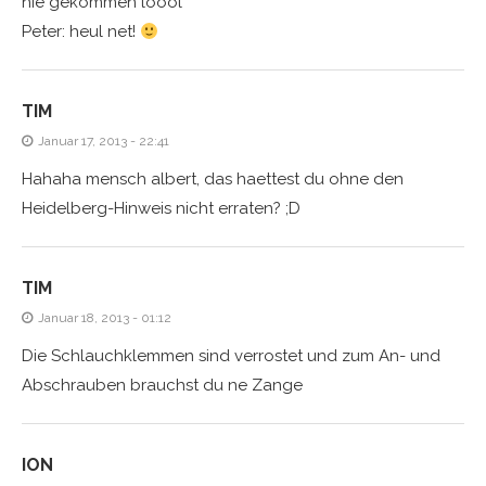
nie gekommen loool
Peter: heul net!
TIM
Januar 17, 2013 - 22:41
Hahaha mensch albert, das haettest du ohne den
Heidelberg-Hinweis nicht erraten? ;D
TIM
Januar 18, 2013 - 01:12
Die Schlauchklemmen sind verrostet und zum An- und
Abschrauben brauchst du ne Zange
ION