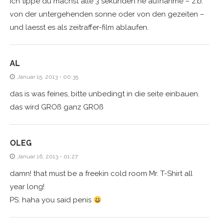
ich tippe du machst alle 3 sekunden ne aufnahme – z.b.
von der untergehenden sonne oder von den gezeiten –
und laesst es als zeitraffer-film ablaufen.
AL
Januar 15, 2013 - 00:35
das is was feines, bitte unbedingt in die seite einbauen.
das wird GROß ganz GROß
OLEG
Januar 16, 2013 - 01:27
damn! that must be a freekin cold room Mr. T-Shirt all
year long!
PS: haha you said penis