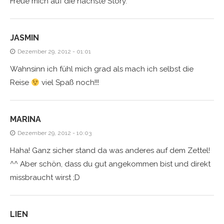
Freue mich auf die nächste Story.
JASMIN
Dezember 29, 2012 - 01:01
Wahnsinn ich fühl mich grad als mach ich selbst die
Reise
viel Spaß noch!!!
MARINA
Dezember 29, 2012 - 10:03
Haha! Ganz sicher stand da was anderes auf dem Zettel!
^^ Aber schön, dass du gut angekommen bist und direkt
missbraucht wirst ;D
LIEN